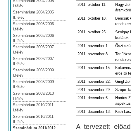
Szeminárium 2004/2005
2011. október 11.
Nagy Zol
I.félév
áramkör
Szeminárium 2004/2005
II.félév
2011. október 18.
Bencsik A
rendszer
Szeminárium 2005/2006
I.félév
2011. október 25.
Szolgay 
Szeminárium 2005/2006
korlátok
II.félév
2011. november 1.
Őszi szü
Szeminárium 2006/2007
I.félév
2011. november 8.
Tar Józs
Szeminárium 2006/2007
rendszer
II.félév
2011. november 15.
Kokavecz
Szeminárium 2008/2009
erősítő f
I.félév
2011. november 22.
Gingl Zol
Szeminárium 2008/2009
II.félév
2011. november 29.
Szépe T
Szeminárium 2009/2010
2011. december 6.
Hantos Z
I.félév
aspektus
Szeminárium 2010/2011
I.félév
2011. december 13.
Kish Lász
Szeminárium 2010/2011
II.félév
A tervezett előa
Szeminárium 2011/2012