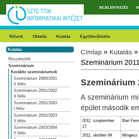
Ugrás a tartalomra
BEJELENTKEZÉS
M
Főmenü
Rólunk
Oktatás
Kutatás
Együttműködés
Kutatás
»
Címlap
Kutatás
Jelenlegi hely
Beszámolók
Szeminárium 2011/
Szeminárium
Korábbi szemináriumok
Szeminárium 2000/2001
Szeminárium 2
II.félév
Szeminárium 2001/2002
A szeminárium min
II.félév
Szeminárium 2002/2003
épület második em
I.félév
Szeminárium 2002/2003
2011. szeptember
Bari Fer
II.félév
27.
Szeminárium 2003/2004
II.félév
2011. október 04.
Mingesz R