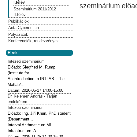
I.félév
szeminárium előad
Szeminárium 2011/2012
II.félév
Publikációk
Acta Cybernetica
Pályázatok
Konferenciák, rendezvények
Hírek
Intézeti szeminárium
Előadó:
Siegfried M. Rump
(Institute for...
An introduction to INTLAB - The
Matlab/...
Dátum:
2026-06-17
14:00-15:00
Dr. Kelemen András - Tarján
emlékérem
Intézeti szeminárium
Előadó:
Ing. Jiří Khun, PhD student
(Department...
Interval Arithmetic on ML
Infrastructure: A...
Dátum:
2025-11-25
14:00-15:00