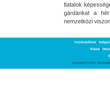
fiatalok képesség
gárdánkat a hét
nemzetközi viszony
Felvételizőknek
|
Hallgat
Rólunk
|
Oktat
E
Copyright © 2014, Informati