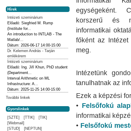
Informatikai K
egységeként. 
Hírek
Intézeti szeminárium
korszerű és n
Előadó:
Siegfried M. Rump
(Institute for...
informatikai okta
An introduction to INTLAB - The
főként az Intézet
Matlab/...
Dátum:
2026-06-17
14:00-15:00
meg.
Dr. Kelemen András - Tarján
emlékérem
Intézeti szeminárium
Előadó:
Ing. Jiří Khun, PhD student
Intézetünk gond
(Department...
Interval Arithmetic on ML
tanulhatnak az inf
Infrastructure: A...
Dátum:
2025-11-25
14:00-15:00
Ezek a képzési fo
További linkek
•
Felsőfokú ala
Gyorslinkek
informatikai képzé
[SZTE]
[TTIK]
[TIK]
[Webmail]
•
Felsőfokú mes
[STUD]
[NEPTUN]