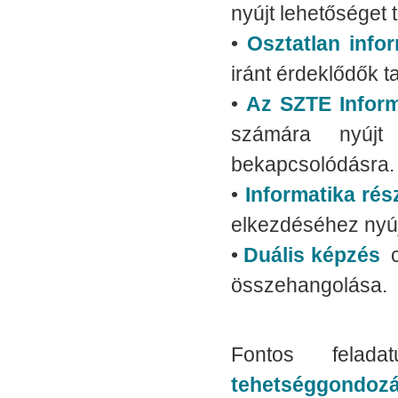
nyújt lehetőséget 
•
Osztatlan info
iránt érdeklődők t
•
Az SZTE Inform
számára nyújt
bekapcsolódásra.
•
Informatika rés
elkezdéséhez nyúj
•
Duális képzés
c
összehangolása.
Fontos felada
tehetséggondozá