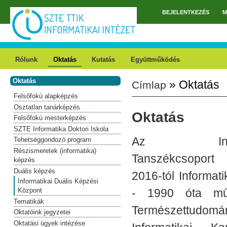
Ugrás a tartalomra
BEJELENTKEZÉS
M
Főmenü
Rólunk
Oktatás
Kutatás
Együttműködés
Oktatás
» Oktatás
Címlap
Jelenlegi hely
Felsőfokú alapképzés
Osztatlan tanárképzés
Oktatás
Felsőfokú mesterképzés
SZTE Informatika Doktori Iskola
Az Inform
Tehetséggondozó program
Részismeretek (informatika)
Tanszékcsopor
képzés
Duális képzés
2016-tól Informati
Informatikai Duális Képzési
- 1990 óta mű
Központ
Tematikák
Természettudo
Oktatóink jegyzetei
Oktatási ügyek intézése