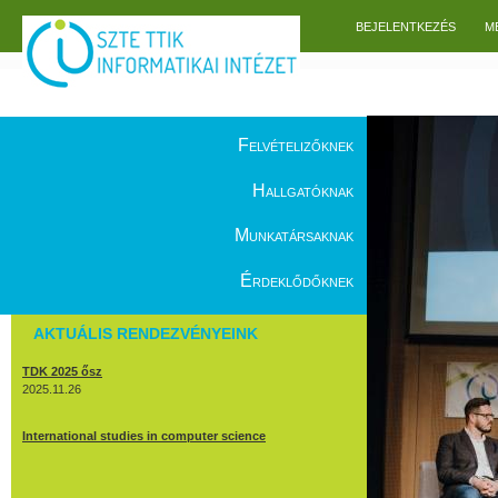
Ugrás a tartalomra
BEJELENTKEZÉS
M
Főmenü
Felvételizőknek
Hallgatóknak
Munkatársaknak
Érdeklődőknek
AKTUÁLIS RENDEZVÉNYEINK
TDK 2025 ősz
2025.11.26
International studies in computer science