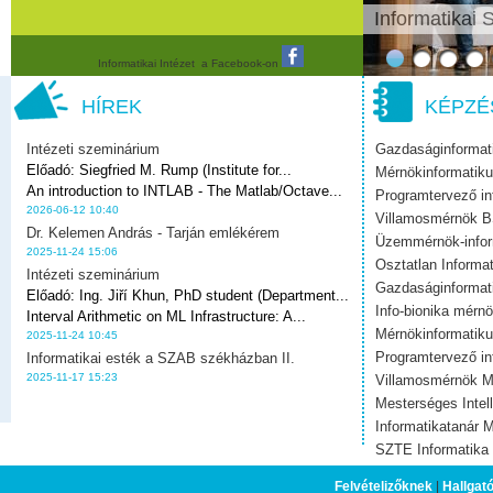
Informatikai
1.
2.
3.
4.
Informatikai Intézet a Facebook-on
Jelenlegi hely
HÍREK
KÉPZÉ
Intézeti szeminárium
Gazdaságinformat
Előadó:
Siegfried M. Rump (Institute for...
Mérnökinformatik
An introduction to INTLAB - The Matlab/Octave...
Programtervező i
2026-06-12 10:40
Villamosmérnök 
Dr. Kelemen András - Tarján emlékérem
Üzemmérnök-infor
2025-11-24 15:06
Osztatlan Informat
Intézeti szeminárium
Gazdaságinforma
Előadó:
Ing. Jiří Khun, PhD student (Department...
Info-bionika mérn
Interval Arithmetic on ML Infrastructure: A...
Mérnökinformatik
2025-11-24 10:45
Programtervező i
Informatikai esték a SZAB székházban II.
2025-11-17 15:23
Villamosmérnök 
Mesterséges Intel
Informatikatanár 
SZTE Informatika 
Duális képzés
Felvételizőknek
|
Hallgat