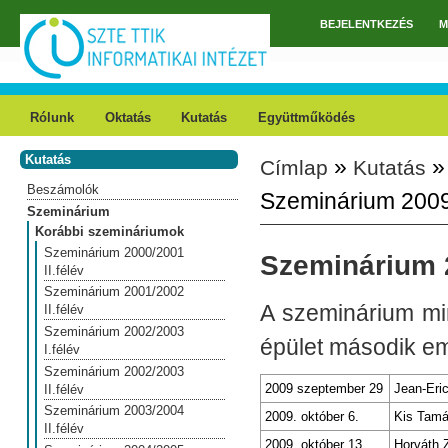
Ugrás a tartalomra
BEJELENTKEZÉS
M
Főmenü
Rólunk
Oktatás
Kutatás
Együttműködés
Kutatás
»
Címlap
Kutatás
Jelenlegi hely
Beszámolók
Szeminárium 2009/
Szeminárium
Korábbi szemináriumok
Szeminárium 2000/2001
Szeminárium 2
II.félév
Szeminárium 2001/2002
A szeminárium min
II.félév
Szeminárium 2002/2003
épület második em
I.félév
Szeminárium 2002/2003
2009 szeptember 29
Jean-Eric
II.félév
Szeminárium 2003/2004
2009. október 6.
Kis Tamá
II.félév
2009. október 13.
Horváth 