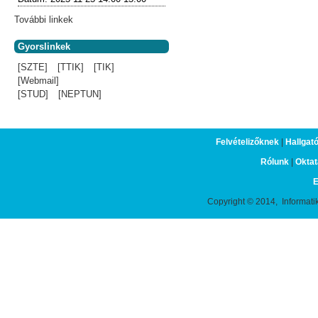
További linkek
Gyorslinkek
[SZTE]
[TTIK]
[TIK]
[Webmail]
[STUD]
[NEPTUN]
Felvételizőknek
|
Hallgat
Rólunk
|
Oktat
E
Copyright © 2014, Informati