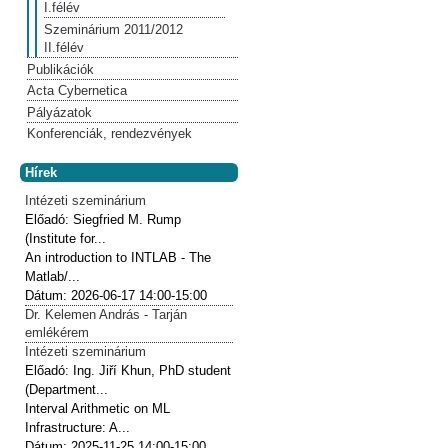
I.félév
Szeminárium 2011/2012
II.félév
Publikációk
Acta Cybernetica
Pályázatok
Konferenciák, rendezvények
Hírek
Intézeti szeminárium
Előadó:
Siegfried M. Rump
(Institute for...
An introduction to INTLAB - The
Matlab/...
Dátum:
2026-06-17
14:00-15:00
Dr. Kelemen András - Tarján
emlékérem
Intézeti szeminárium
Előadó:
Ing. Jiří Khun, PhD student
(Department...
Interval Arithmetic on ML
Infrastructure: A...
Dátum:
2025-11-25
14:00-15:00