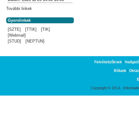
További linkek
Gyorslinkek
[SZTE]
[TTIK]
[TIK]
[Webmail]
[STUD]
[NEPTUN]
Felvételizőknek
|
Hallgat
Rólunk
|
Oktat
E
Copyright © 2014, Informati