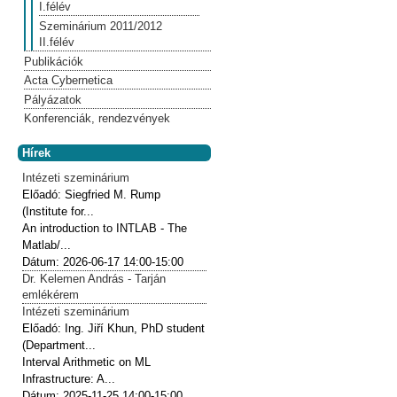
I.félév
Szeminárium 2011/2012
II.félév
Publikációk
Acta Cybernetica
Pályázatok
Konferenciák, rendezvények
Hírek
Intézeti szeminárium
Előadó:
Siegfried M. Rump
(Institute for...
An introduction to INTLAB - The
Matlab/...
Dátum:
2026-06-17
14:00-15:00
Dr. Kelemen András - Tarján
emlékérem
Intézeti szeminárium
Előadó:
Ing. Jiří Khun, PhD student
(Department...
Interval Arithmetic on ML
Infrastructure: A...
Dátum:
2025-11-25
14:00-15:00