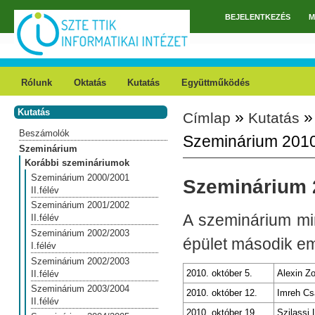
Ugrás a tartalomra
BEJELENTKEZÉS
M
Főmenü
Rólunk
Oktatás
Kutatás
Együttműködés
Kutatás
»
Címlap
Kutatás
Jelenlegi hely
Beszámolók
Szeminárium 2010/
Szeminárium
Korábbi szemináriumok
Szeminárium 2000/2001
Szeminárium 2
II.félév
Szeminárium 2001/2002
A szeminárium min
II.félév
Szeminárium 2002/2003
épület második em
I.félév
Szeminárium 2002/2003
2010. október 5.
Alexin Z
II.félév
Szeminárium 2003/2004
2010. október 12.
Imreh Cs
II.félév
2010. október 19.
Szilassi