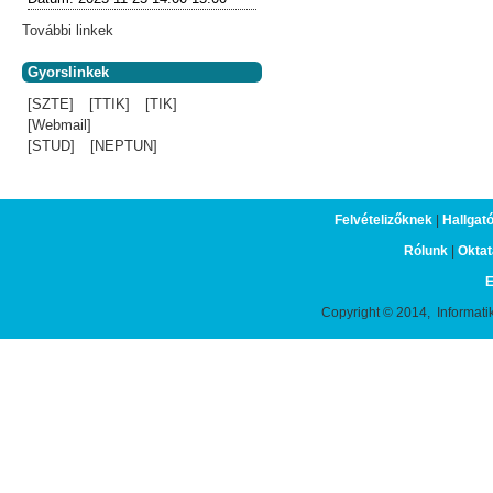
További linkek
Gyorslinkek
[SZTE]
[TTIK]
[TIK]
[Webmail]
[STUD]
[NEPTUN]
Felvételizőknek
|
Hallgat
Rólunk
|
Oktat
E
Copyright © 2014, Informati