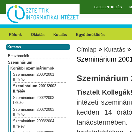
Ugrás a tartalomra
BEJELENTKEZÉS
M
Főmenü
Rólunk
Oktatás
Kutatás
Együttműködés
Kutatás
»
Címlap
Kutatás
Jelenlegi hely
Beszámolók
Szeminárium 2001/
Szeminárium
Korábbi szemináriumok
Szeminárium 2000/2001
Szeminárium 2
II.félév
Szeminárium 2001/2002
Tisztelt Kollegák
II.félév
Szeminárium 2002/2003
intézeti szeminár
I.félév
Szeminárium 2002/2003
kedden 14 órátó
II.félév
tanácstermében
Szeminárium 2003/2004
II.félév