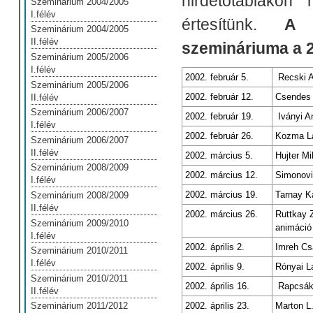
hirdetőtáblákon
Szeminárium 2004/2005
I.félév
értesítünk.
A 
Szeminárium 2004/2005
II.félév
szemináriuma
a 
Szeminárium 2005/2006
I.félév
2002. február 5.
Recski A
Szeminárium 2005/2006
2002. február 12.
Csendes 
II.félév
Szeminárium 2006/2007
2002. február 19.
Iványi A
I.félév
2002. február 26.
Kozma Lá
Szeminárium 2006/2007
II.félév
2002. március 5.
Hujter M
Szeminárium 2008/2009
2002. március 12.
Simonovi
I.félév
2002. március 19.
Tarnay K
Szeminárium 2008/2009
II.félév
2002. március 26.
Ruttkay 
Szeminárium 2009/2010
animáció
I.félév
2002. április 2.
Imreh Cs
Szeminárium 2010/2011
I.félév
2002. április 9.
Rónyai L
Szeminárium 2010/2011
2002. április 16.
Rapcsák 
II.félév
2002. április 23.
Marton L.
Szeminárium 2011/2012