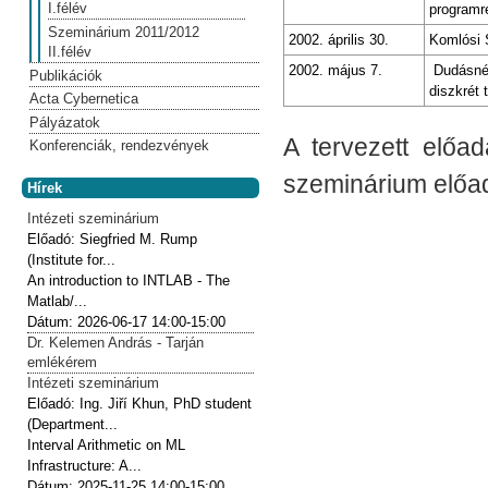
I.félév
programr
Szeminárium 2011/2012
2002. április 30.
Komlósi 
II.félév
2002. május 7.
Dudásné 
Publikációk
diszkrét 
Acta Cybernetica
Pályázatok
A tervezett előa
Konferenciák, rendezvények
szeminárium előad
Hírek
Intézeti szeminárium
Előadó:
Siegfried M. Rump
(Institute for...
An introduction to INTLAB - The
Matlab/...
Dátum:
2026-06-17
14:00-15:00
Dr. Kelemen András - Tarján
emlékérem
Intézeti szeminárium
Előadó:
Ing. Jiří Khun, PhD student
(Department...
Interval Arithmetic on ML
Infrastructure: A...
Dátum:
2025-11-25
14:00-15:00