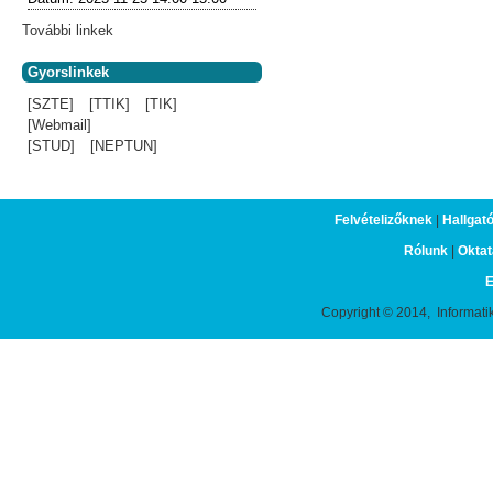
További linkek
Gyorslinkek
[SZTE]
[TTIK]
[TIK]
[Webmail]
[STUD]
[NEPTUN]
Felvételizőknek
|
Hallgat
Rólunk
|
Oktat
E
Copyright © 2014, Informati