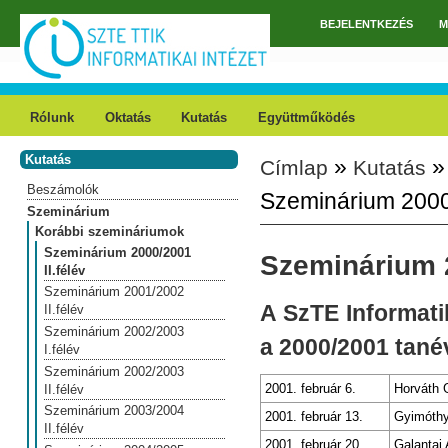
Ugrás a tartalomra
BEJELENTKEZÉS
M
Főmenü
Rólunk
Oktatás
Kutatás
Együttműködés
Kutatás
»
Címlap
Kutatás
Jelenlegi hely
Beszámolók
Szeminárium 2000/
Szeminárium
Korábbi szemináriumok
Szeminárium 2000/2001
Szeminárium 2
II.félév
Szeminárium 2001/2002
A SzTE Informat
II.félév
Szeminárium 2002/2003
a 2000/2001 tané
I.félév
Szeminárium 2002/2003
2001. február 6.
Horváth 
II.félév
Szeminárium 2003/2004
2001. február 13.
Gyimóthy
II.félév
2001. február 20.
Galantai 