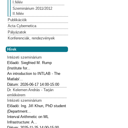
I.félév
Szeminárium 2011/2012
II.félév
Publikációk
Acta Cybernetica
Pályázatok
Konferenciák, rendezvények
Hírek
Intézeti szeminárium
Előadó:
Siegfried M. Rump
(Institute for...
An introduction to INTLAB - The
Matlab/...
Dátum:
2026-06-17
14:00-15:00
Dr. Kelemen András - Tarján
emlékérem
Intézeti szeminárium
Előadó:
Ing. Jiří Khun, PhD student
(Department...
Interval Arithmetic on ML
Infrastructure: A...
Dátum:
2025-11-25
14:00-15:00