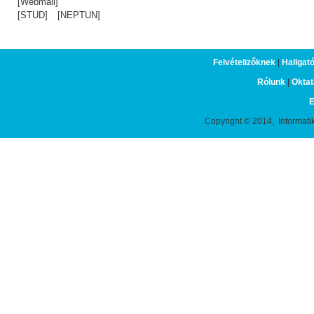
[Webmail]
[STUD]
[NEPTUN]
Felvételizőknek
|
Hallgat
Rólunk
|
Oktat
E
Copyright © 2014, Informati