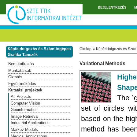
Ugrás a tartalomra
BEJELENTKEZÉS
M
Főmenü
Képfeldolgozás és Számítógépes
»
Címlap
Képfeldolgozás és Szám
Jelenlegi hely
Grafika Tanszék
Variational Methods
Bemutatkozás
Munkatársak
Highe
Oktatás
Együttműködés
Shape
Kutatási projektek
The `g
All Projects
Computer Vision
set of circles w
Geoinformatics
Image Retrieval
based on the hig
Industrial Applications
method has been 
Markov Models
Medical Applications