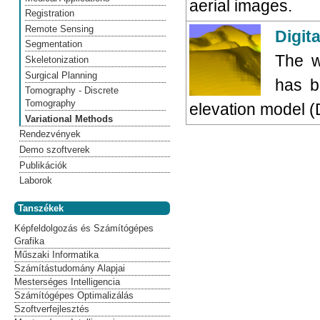
aerial images.
Registration
Remote Sensing
Digita
Segmentation
The w
Skeletonization
Surgical Planning
has b
Tomography - Discrete
Tomography
elevation model (
Variational Methods
Rendezvények
Demo szoftverek
Publikációk
Laborok
Tanszékek
Képfeldolgozás és Számítógépes
Grafika
Műszaki Informatika
Számítástudomány Alapjai
Mesterséges Intelligencia
Számítógépes Optimalizálás
Szoftverfejlesztés