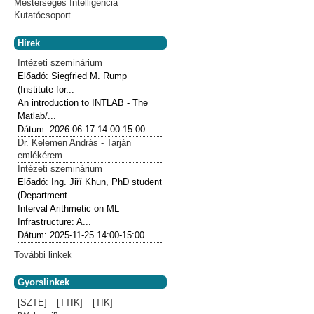
Mesterséges Intelligencia
Kutatócsoport
Hírek
Intézeti szeminárium
Előadó:
Siegfried M. Rump
(Institute for...
An introduction to INTLAB - The
Matlab/...
Dátum:
2026-06-17
14:00-15:00
Dr. Kelemen András - Tarján
emlékérem
Intézeti szeminárium
Előadó:
Ing. Jiří Khun, PhD student
(Department...
Interval Arithmetic on ML
Infrastructure: A...
Dátum:
2025-11-25
14:00-15:00
További linkek
Gyorslinkek
[SZTE]
[TTIK]
[TIK]