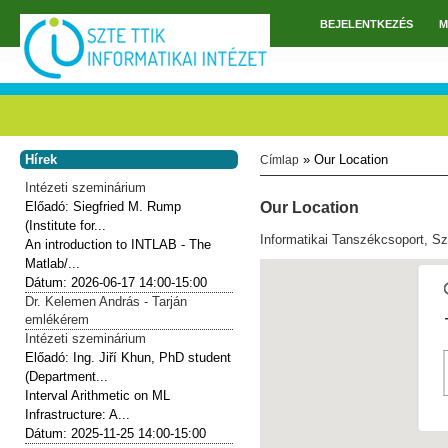
Ugrás a tartalomra
BEJELENTKEZÉS
M
Főmenü
Hírek
» Our Location
Címlap
Jelenlegi hely
Intézeti szeminárium
Előadó:
Siegfried M. Rump
Our Location
(Institute for...
Informatikai Tanszékcsoport, Sz
An introduction to INTLAB - The
Matlab/...
Dátum:
2026-06-17
14:00-15:00
Dr. Kelemen András - Tarján
emlékérem
Intézeti szeminárium
Előadó:
Ing. Jiří Khun, PhD student
(Department...
Interval Arithmetic on ML
Infrastructure: A...
Dátum:
2025-11-25
14:00-15:00