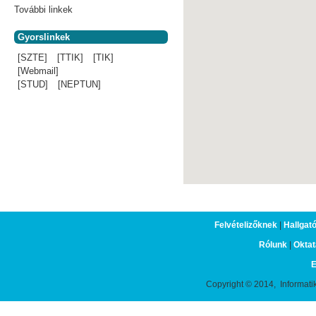
További linkek
Gyorslinkek
[SZTE]
[TTIK]
[TIK]
[Webmail]
[STUD]
[NEPTUN]
Felvételizőknek
|
Hallgat
Rólunk
|
Oktat
E
Copyright © 2014, Informati