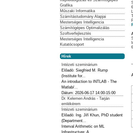
Grafika
Műszaki Informatika
Számítástudomány Alapjai
Mesterséges Intelligencia
Számítógépes Optimalizálás
Szoftverfejlesztés
Mesterséges Intelligencia
I
Kutatócsoport
Hírek
Intézeti szeminárium
Előadó:
Siegfried M. Rump
(Institute for...
An introduction to INTLAB - The
Matlab/...
Dátum:
2026-06-17
14:00-15:00
Dr. Kelemen András - Tarján
emlékérem
Intézeti szeminárium
Előadó:
Ing. Jiří Khun, PhD student
(Department...
Interval Arithmetic on ML
Infrastructure: A...