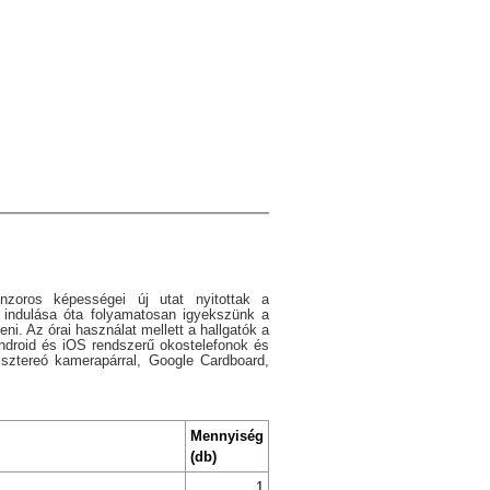
nzoros képességei új utat nyitottak a
zi indulása óta folyamatosan igyekszünk a
ni. Az órai használat mellett a hallgatók a
ndroid és iOS rendszerű okostelefonok és
ztereó kamerapárral, Google Cardboard,
Mennyiség
(db)
1