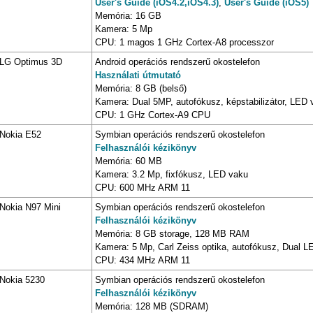
User's Guide (iOS4.2,iOS4.3)
,
User's Guide (iOS5)
Memória: 16 GB
Kamera: 5 Mp
CPU: 1 magos 1 GHz Cortex-A8 processzor
LG Optimus 3D
Android operációs rendszerű okostelefon
Használati útmutató
Memória: 8 GB (belső)
Kamera: Dual 5MP, autofókusz, képstabilizátor, LED 
CPU: 1 GHz Cortex-A9 CPU
Nokia E52
Symbian operációs rendszerű okostelefon
Felhasználói kézikönyv
Memória: 60 MB
Kamera: 3.2 Mp, fixfókusz, LED vaku
CPU: 600 MHz ARM 11
Nokia N97 Mini
Symbian operációs rendszerű okostelefon
Felhasználói kézikönyv
Memória: 8 GB storage, 128 MB RAM
Kamera: 5 Mp, Carl Zeiss optika, autofókusz, Dual 
CPU: 434 MHz ARM 11
Nokia 5230
Symbian operációs rendszerű okostelefon
Felhasználói kézikönyv
Memória: 128 MB (SDRAM)