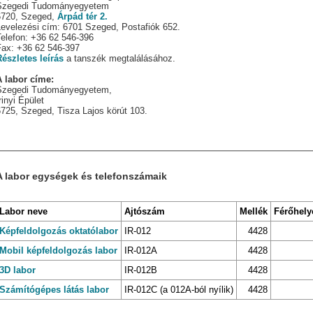
Szegedi Tudományegyetem
6720, Szeged,
Árpád tér 2.
Levelezési cím: 6701 Szeged, Postafiók 652.
Telefon: +36 62 546-396
Fax: +36 62 546-397
Részletes leírás
a tanszék megtalálásához.
A labor címe:
Szegedi Tudományegyetem,
rinyi Épület
6725, Szeged, Tisza Lajos körút 103.
A labor egységek és telefonszámaik
Labor neve
Ajtószám
Mellék
Férőhely
Képfeldolgozás oktatólabor
IR-012
4428
Mobil képfeldolgozás labor
IR-012A
4428
3D labor
IR-012B
4428
Számítógépes látás labor
IR-012C (a 012A-ból nyílik)
4428