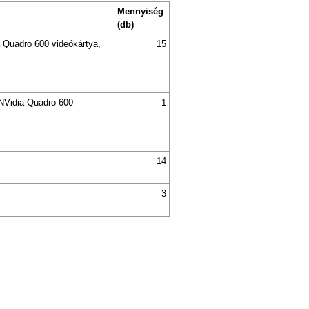
Mennyiség
(db)
 Quadro 600 videókártya,
15
NVidia Quadro 600
1
14
3