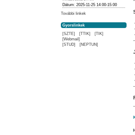
Dátum:
2025-11-25
14:00-15:00
További linkek
Gyorslinkek
[SZTE]
[TTIK]
[TIK]
[Webmail]
[STUD]
[NEPTUN]