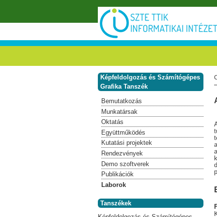
Ugrás a tartalomra
Képfeldolgozás és Számítógépes
Grafika Tanszék
Bemutatkozás
Munkatársak
Oktatás
Együttműködés
Kutatási projektek
a
Rendezvények
k
Demo szoftverek
d
p
Publikációk
Laborok
Tanszékek
Képfeldolgozás és Számítógépes