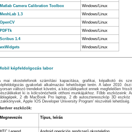
Matlab Camera Calibration Toolbox
Windows/Linux
MeshLab 1.3
Windows/Linux
OpenCV
Windows/Linux
PDFTk
Windows/Linux
Scribus 1.4
Windows/Linux
wxWidgets
Windows/Linux
Mobil képfeldolgozás labor
A mai okostelefonok számítási kapacitása, grafikai, képalkotó és sze
képfeldolgozás gyakorlati alkalmazási lehetőségei terén. A labor 2010. ős
yorsan változó trendeket követni, a készülékparkot ennek megfelelően frissíte
készülékeket ki is kölcsönözhetik otthoni munkájukhoz. Főbb eszközeink: A
táblagépek, 2 db MacBook Pro laptop, 2 db autosztereoszkóp 3D eszköz s
zakkönyvek, Apple 'iOS Developer University Program' részvételi lehetőség.
Hardver eszközök:
Megnevezés
Típus, leírás
HTC Legend
Android operációs rendszerű okostelefon