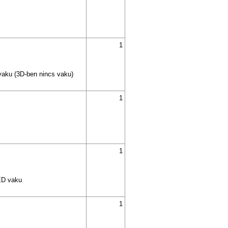
1
vaku (3D-ben nincs vaku)
1
1
LED vaku
1