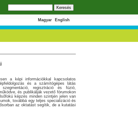
Keresés
Keresés űrlap
Magyar
English
i
sen a képi információkkal kapcsolatos
épfeldolgozás és a számítógépes látás
 szegmentáció, regisztráció és fúzió,
ttműködve, és publikálják vezető fórumokon
elsőfokú képzés minden szintjén jelen van
iumok, továbbá egy teljes specializáció és
ősorban az oktatást segítik, de a kutatási