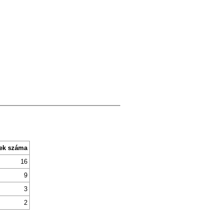
ek száma
16
9
3
2