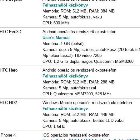
Felhasználói kézikönyv
Memória: ROM: 512 MB, RAM: 384 MB
Kamera: 5 Mp, autofókusz, vaku
CPU: 600 MHz
HTC Evo3D
Android operációs rendszerű okostelefon
User's Manual
Memória: 1 GB (belső)
Kamera: dupla 5 Mp, színes, autofókusz.(2D fotók 5 M
Mp felbontással), HD video 720p
CPU: 1,2 GHz dupla magos Qualcomm MSM8260
HTC Hero
Android operációs rendszerű okostelefon
Felhasználói kézikönyv
Memória: ROM: 512 MB, RAM: 288 MB
Kamera: 5 Mp, autofókusszal
CPU: Qualcomm MSM7200, 528 MHz
HTC HD2
Windows Mobile operációs rendszerű okostelefon
Felhasználói kézikönyv
Memória: ROM: 512 MB, RAM: 448 MB
Kamera: 5 Mp, autofókusz, kettős LED vaku
CPU: 1 GHz
iPhone 4
iOS operációs rendszerű okostelefon