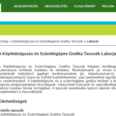
BEJELENTKEZÉS
MEGKÖZELÍTÉS
OLDALTÉRKÉP
RÓLUNK
Főmenü
»
» Laborok
Címlap
Képfeldolgozás és Számítógépes Grafika Tanszék
Jelenlegi hely
A Képfeldolgozás és Számítógépes Grafika Tanszék Laborja
A Képfeldolgozás és Számítógépes Grafika Tanszék feladata elsődlege
tudományos területek kutatása és oktatása. Munkatársaink az orvosi k
területének különböző ágaiban tevékenykednek (pl. képrekonstrukció,
lakreprezentáció) hazai és külföldi kutatóhelyekkel, ipari partnerekkel együ
az eredményeiket. A képfeldolgozás és a számítógépes grafika területe a f
épzési programjainkban törzstárgyak, választható kurzusok és speciálkollég
oktori kutatási témák formájában. A tanszék kezelésébe tartozó laborok els
rojektekben is használhatók.
Elérhetőségek
Felelős tanszék:
Képfeldolgozás és Számítógépes Grafika Tanszék