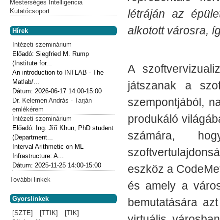
Mesterséges Intelligencia
létráján az épüle
Kutatócsoport
alkotott városra, 
Hírek
Intézeti szeminárium
Előadó:
Siegfried M. Rump
(Institute for...
A szoftvervizual
An introduction to INTLAB - The
Matlab/...
játszanak a szof
Dátum:
2026-06-17
14:00-15:00
szempontjából, n
Dr. Kelemen András - Tarján
emlékérem
produkáló világáb
Intézeti szeminárium
Előadó:
Ing. Jiří Khun, PhD student
számára, hog
(Department...
Interval Arithmetic on ML
szoftvertulajdonsá
Infrastructure: A...
Dátum:
2025-11-25
14:00-15:00
eszköz a CodeMetro
További linkek
és amely a város
Gyorslinkek
bemutatására azt
[SZTE]
[TTIK]
[TIK]
virtuális városb