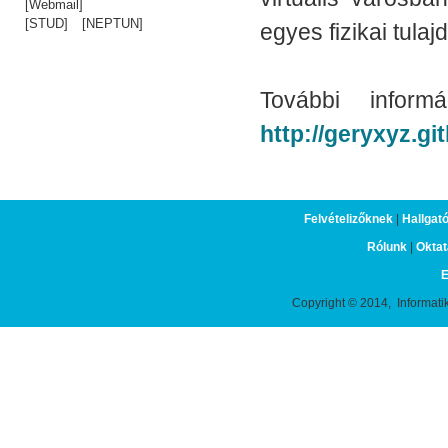
[Webmail]
[STUD]
[NEPTUN]
egyes fizikai tula
További inform
http://geryxyz.g
Felvételizőknek
|
Hallgat
Rólunk
|
Oktat
E
Copyright © 2014, Informati