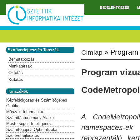
Ugrás a tartalomra
BEJELENTKEZÉS
M
Főmenü
Szoftverfejlesztés Tanszék
» Program v
Címlap
Jelenlegi hely
Bemutatkozás
Munkatársak
Program vizua
Oktatás
Kutatás
CodeMetropol
Tanszékek
Képfeldolgozás és Számítógépes
Grafika
Műszaki Informatika
A CodeMetropoli
Számítástudomány Alapjai
Mesterséges Intelligencia
namespaces-ek 
Számítógépes Optimalizálás
Szoftverfejlesztés
reprezentáló ker