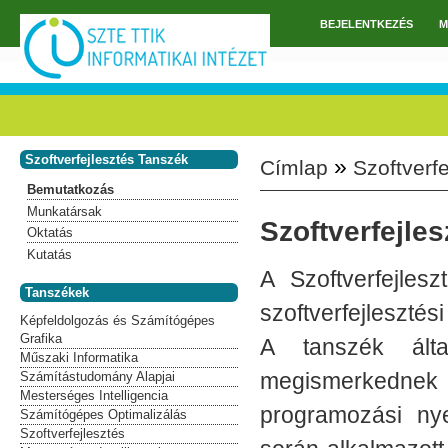
Ugrás a tartalomra
BEJELENTKEZÉS
M
Főmenü
Szoftverfejlesztés Tanszék
»
Címlap
Szoftverf
Jelenlegi hely
Bemutatkozás
Munkatársak
Szoftverfejle
Oktatás
Kutatás
A Szoftverfejlesz
Tanszékek
szoftverfejleszté
Képfeldolgozás és Számítógépes
Grafika
A tanszék álta
Műszaki Informatika
megismerkedne
Számítástudomány Alapjai
Mesterséges Intelligencia
programozási nye
Számítógépes Optimalizálás
Szoftverfejlesztés