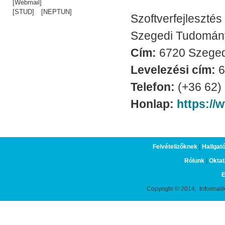
[Webmail]
[STUD]
[NEPTUN]
Szoftverfejleszté
Szegedi Tudomán
Cím:
6720 Szeged,
Levelezési cím:
6
Telefon:
(+36 62)
Honlap:
https://
Felvételizőknek
|
Hallgat
Rólunk
|
Oktat
E
Copyright © 2014, Informati