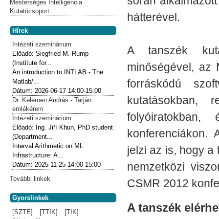
során alkalmazott
Mesterséges Intelligencia
Kutatócsoport
hátterével.
Hírek
Intézeti szeminárium
A tanszék kut
Előadó:
Siegfried M. Rump
(Institute for...
minőségével, az M
An introduction to INTLAB - The
forráskódú szof
Matlab/...
Dátum:
2026-06-17
14:00-15:00
kutatásokban, r
Dr. Kelemen András - Tarján
emlékérem
folyóiratokban
Intézeti szeminárium
Előadó:
Ing. Jiří Khun, PhD student
konferenciákon. 
(Department...
Interval Arithmetic on ML
jelzi az is, hogy
Infrastructure: A...
nemzetközi visz
Dátum:
2025-11-25
14:00-15:00
További linkek
CSMR 2012 konfe
Gyorslinkek
A tanszék elérh
[SZTE]
[TTIK]
[TIK]