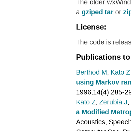
The older wxWindo
a
gziped tar
or
zi
License:
The code is relea
Publications to
Berthod M
,
Kato Z
using Markov ran
1996;14(4):285-2
Kato Z
,
Zerubia J
,
a Modified Metro
Acoustics, Speech