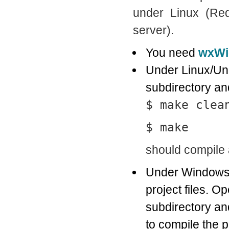
under Linux (Re
server).
You need
wxWi
Under Linux/Uni
subdirectory an
$ make clea
$ make
should compile a
Under Windows,
project files. O
subdirectory a
to compile the p