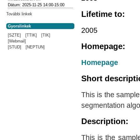
Dátum:
2025-11-25
14:00-15:00
Lifetime to:
További linkek
Gyorslinkek
2005
[SZTE]
[TTIK]
[TIK]
[Webmail]
Homepage:
[STUD]
[NEPTUN]
Homepage
Short descript
This is the sampl
segmentation algo
Description:
This is the sampl