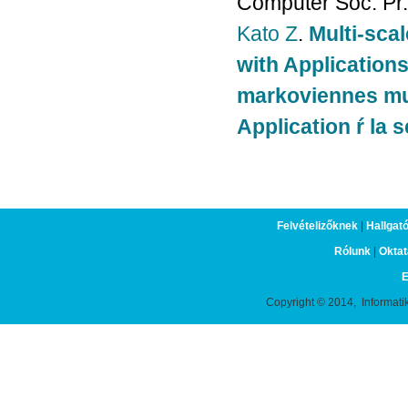
Computer Soc. Pr.
Kato Z
.
Multi-sca
with Application
markoviennes mul
Application ŕ la
Felvételizőknek
|
Hallgat
Rólunk
|
Oktat
E
Copyright © 2014, Informati