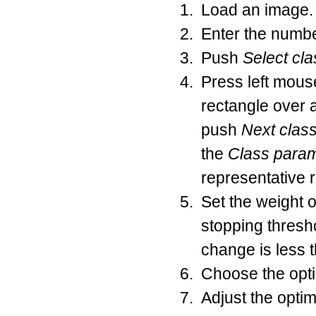
Load an image.
Enter the number
Push
Select cl
Press left mous
rectangle over a
push
Next clas
the
Class para
representative r
Set the weight o
stopping thresh
change is less t
Choose the opti
Adjust the optim