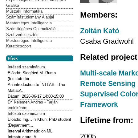
Grafika
Műszaki Informatika
Members:
Számítástudomány Alapjai
Mesterséges Intelligencia
Számítógépes Optimalizálás
Zoltán Kató
Szoftverfejlesztés
Csaba Gradwohl
Mesterséges Intelligencia
Kutatócsoport
Related projec
Hírek
Intézeti szeminárium
Multi-scale Mark
Előadó:
Siegfried M. Rump
(Institute for...
Remote Sensing
An introduction to INTLAB - The
Matlab/...
Supervised Color
Dátum:
2026-06-17
14:00-15:00
Dr. Kelemen András - Tarján
Framework
emlékérem
Intézeti szeminárium
Lifetime from:
Előadó:
Ing. Jiří Khun, PhD student
(Department...
Interval Arithmetic on ML
2005
Infrastructure: A...