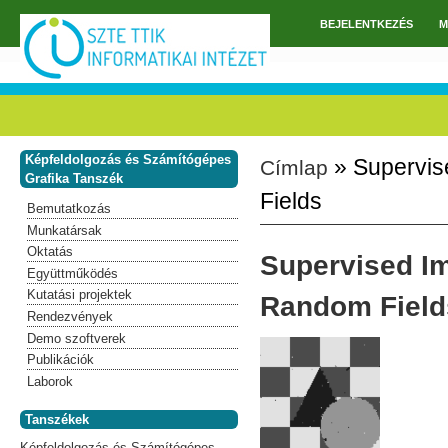
Ugrás a tartalomra
BEJELENTKEZÉS
M
Főmenü
Képfeldolgozás és Számítógépes
» Supervis
Címlap
Jelenlegi hely
Grafika Tanszék
Fields
Bemutatkozás
Munkatársak
Oktatás
Supervised I
Együttműködés
Kutatási projektek
Random Field
Rendezvények
Demo szoftverek
Publikációk
Laborok
Tanszékek
Képfeldolgozás és Számítógépes