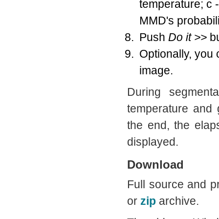
temperature; c 
MMD's probabili
Push
Do it >>
bu
Optionally, you
image.
During segmentat
temperature and g
the end, the ela
displayed.
Download
Full source and p
or
zip
archive.