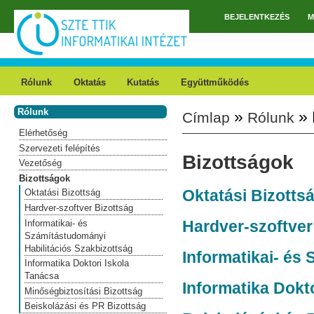
Ugrás a tartalomra
BEJELENTKEZÉS
M
Főmenü
Rólunk
Oktatás
Kutatás
Együttműködés
Rólunk
»
» 
Címlap
Rólunk
Jelenlegi hely
Elérhetőség
Szervezeti felépítés
Bizottságok
Vezetőség
Bizottságok
Oktatási Bizotts
Oktatási Bizottság
Hardver-szoftver Bizottság
Hardver-szoftver
Informatikai- és
Számítástudományi
Habilitációs Szakbizottság
Informatikai- és
Informatika Doktori Iskola
Tanácsa
Informatika Dokt
Minőségbiztosítási Bizottság
Beiskolázási és PR Bizottság