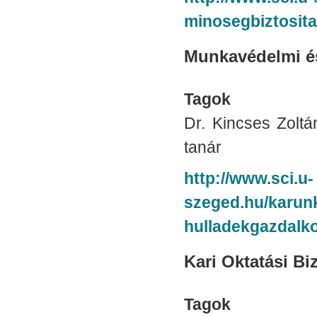
minosegbiztosita
Munkavédelmi és
Tagok
Dr. Kincses Zoltán
tanár
http://www.sci.u-
szeged.hu/karun
hulladekgazdalko
Kari Oktatási Bi
Tagok