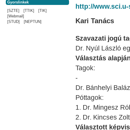
Gyorslinkek
http://www.sci.u
[SZTE]
[TTIK]
[TIK]
[Webmail]
Kari Tanács
[STUD]
[NEPTUN]
Szavazati jogú t
Dr. Nyúl László e
Választás alapjá
Tagok:
-
Dr. Bánhelyi Balá
Póttagok:
1. Dr. Mingesz Ró
2. Dr. Kincses Zol
Választott képvis