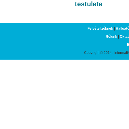
testulete
Felvételizőknek
|
Hallgat
Rólunk
|
Oktat
E
Copyright © 2014, Informati