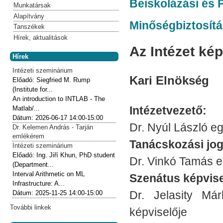
Beiskolázási és 
Munkatársak
Alapítvány
Minőségbiztosítá
Tanszékek
Hírek, aktualitások
Az Intézet ké
Hírek
Intézeti szeminárium
Kari Elnökség
Előadó:
Siegfried M. Rump
(Institute for...
An introduction to INTLAB - The
Intézetvezető:
Matlab/...
Dátum:
2026-06-17
14:00-15:00
Dr. Nyúl László e
Dr. Kelemen András - Tarján
emlékérem
Tanácskozási jog
Intézeti szeminárium
Előadó:
Ing. Jiří Khun, PhD student
Dr. Vinkó Tamás e
(Department...
Interval Arithmetic on ML
Szenátus képvise
Infrastructure: A...
Dr. Jelasity Má
Dátum:
2025-11-25
14:00-15:00
További linkek
képviselője