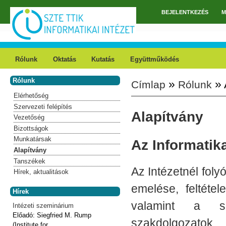
Ugrás a tartalomra
BEJELENTKEZÉS
M
Főmenü
Rólunk
Oktatás
Kutatás
Együttműködés
Rólunk
»
» 
Címlap
Rólunk
Jelenlegi hely
Elérhetőség
Szervezeti felépítés
Alapítvány
Vezetőség
Bizottságok
Munkatársak
Az Informatik
Alapítvány
Tanszékek
Az Intézetnél foly
Hírek, aktualitások
emelése, feltéte
Hírek
valamint a szí
Intézeti szeminárium
Előadó:
Siegfried M. Rump
szakdolgozatok
(Institute for...