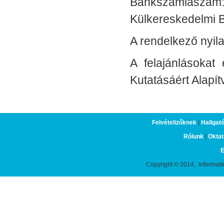
Bankszámlaszá
Külkereskedelmi 
A rendelkező nyila
A felajánlásokat 
Kutatásáért Alapí
Felvételizőknek
|
Hallgat
Rólunk
|
Oktat
E
Copyright © 2014, Informati