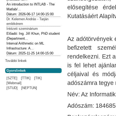
An introduction to INTLAB - The
elősegítése érde
Matlab/...
Dátum:
2026-06-17
14:00-15:00
Kutatásáért Alapít
Dr. Kelemen András - Tarján
emlékérem
Intézeti szeminárium
Előadó:
Ing. Jiří Khun, PhD student
Az adótörvények 
(Department...
Interval Arithmetic on ML
befizetett szem
Infrastructure: A...
Dátum:
2025-11-25
14:00-15:00
rendelkezni. Ezt a
További linkek
is fel lehet ajánl
Gyorslinkek
céljaival és mód
[SZTE]
[TTIK]
[TIK]
adószámra tegye
[Webmail]
[STUD]
[NEPTUN]
Név: Az Informatik
Adószám: 184685