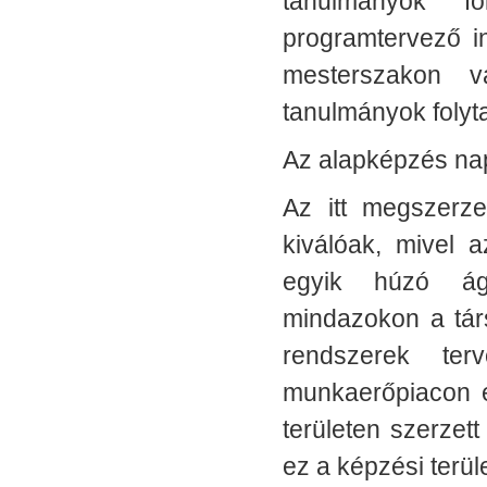
tanulmányok f
programtervező i
mesterszakon v
tanulmányok folyt
Az alapképzés nap
Az itt megszerze
kiválóak, mivel 
egyik húzó ága
mindazokon a társ
rendszerek ter
munkaerőpiacon é
területen szerzet
ez a képzési terü