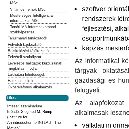
MSc
szoftver orient
Villamosmérnök MSc
Mesterséges Intelligencia
rendszerek létr
informatikus MSc
Tanári MA Informatikatanári
fejlesztési, al
szakképesítés
csoportmunkában
Tanulmányi tanácsadók
Felvételi tájékoztató
képzés mesterfo
Beiskolázási tájékoztató
Felvételi szabályzat
Az informatikai k
Levelezős hallgatók kurzusainak
megtartási módja
tárgyak oktatás
Lakhatási lehetőségek
gazdasági és hum
Hasznos linkek
Okostelefonos alkalmazás
felügyeli.
Hírek
Az alapfokozat 
Intézeti szeminárium
alkalmasak leszn
Előadó:
Siegfried M. Rump
(Institute for...
An introduction to INTLAB - The
vállalati infor
Matlab/...