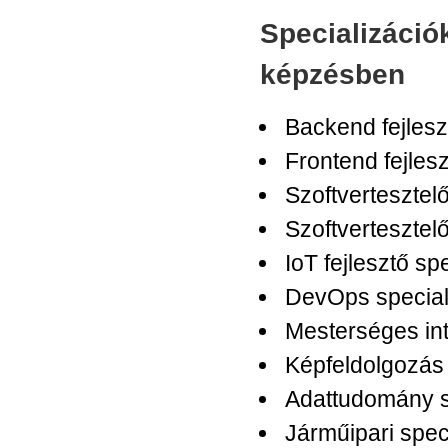
Specializáció
képzésben
Backend fejlesz
Frontend fejlesz
Szoftvertesztelő
Szoftvertesztelő
IoT fejlesztő sp
DevOps special
Mesterséges int
Képfeldolgozás 
Adattudomány s
Járműipari spec