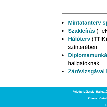
Mintatanterv s
Szakleírás
(Fel
Hálóterv
(TTIK
színterében
Diplomamunkáv
hallgatóknak
Záróvizsgával 
Felvételizőknek
|
Hallgat
Rólunk
|
Oktat
E