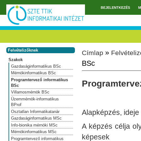
Ugrás a tartalomra
BEJELENTKEZÉS
M
Főmenü
Felvételizőknek
»
Címlap
Felvételi
Jelenlegi hely
Szakok
BSc
Gazdaságinformatikus BSc
Mérnökinformatikus BSc
Programtervező informatikus
Programterve
BSc
Villamosmérnök BSc
Üzemmérnök-informatikus
BProf
Alapképzés, ideje 
Osztatlan Informatikatanár
Gazdaságinformatikus MSc
A képzés célja ol
Info-bionika mérnöki MSc
Mérnökinformatikus MSc
képesek
Programtervező informatikus