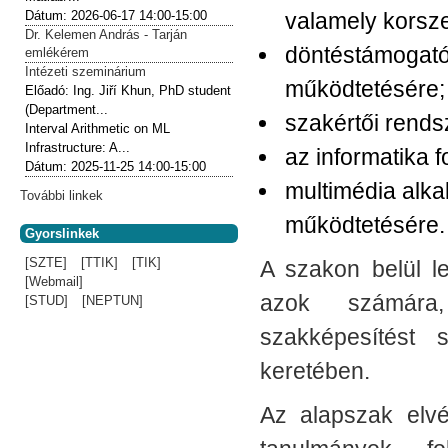
valamely korsz
Dátum:
2026-06-17
14:00-15:00
Dr. Kelemen András - Tarján
döntéstámogató
emlékérem
Intézeti szeminárium
működtetésére;
Előadó:
Ing. Jiří Khun, PhD student
(Department...
szakértői rends
Interval Arithmetic on ML
Infrastructure: A...
az informatika 
Dátum:
2025-11-25
14:00-15:00
multimédia alka
További linkek
működtetésére.
Gyorslinkek
[SZTE]
[TTIK]
[TIK]
A szakon belül l
[Webmail]
azok számára,
[STUD]
[NEPTUN]
szakképesítést 
keretében.
Az alapszak elv