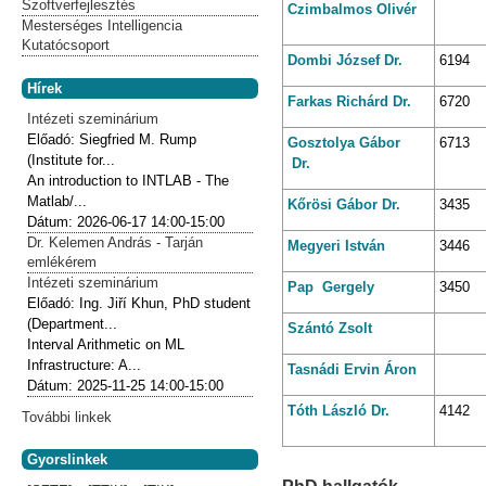
Szoftverfejlesztés
Czimbalmos
Olivér
Mesterséges Intelligencia
Kutatócsoport
Dombi
József
Dr.
6194
Hírek
Farkas
Richárd
Dr.
6720
Intézeti szeminárium
Előadó:
Siegfried M. Rump
Gosztolya
Gábor
6713
(Institute for...
Dr.
An introduction to INTLAB - The
Matlab/...
Kőrösi
Gábor
Dr.
3435
Dátum:
2026-06-17
14:00-15:00
Dr. Kelemen András - Tarján
Megyeri
István
3446
emlékérem
Intézeti szeminárium
Pap
Gergely
3450
Előadó:
Ing. Jiří Khun, PhD student
(Department...
Szántó
Zsolt
Interval Arithmetic on ML
Infrastructure: A...
Tasnádi
Ervin Áron
Dátum:
2025-11-25
14:00-15:00
Tóth
László
Dr.
4142
További linkek
Gyorslinkek