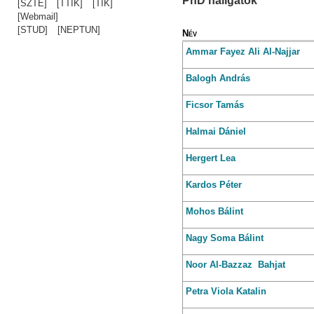
PhD hallgatók
[SZTE]
[TTIK]
[TIK]
[Webmail]
[STUD]
[NEPTUN]
Név
Ammar Fayez
Ali Al-Najjar
Balogh
András
Ficsor
Tamás
Halmai
Dániel
Hergert
Lea
Kardos
Péter
Mohos
Bálint
Nagy
Soma Bálint
Noor Al-Bazzaz
Bahjat
Petra
Viola Katalin