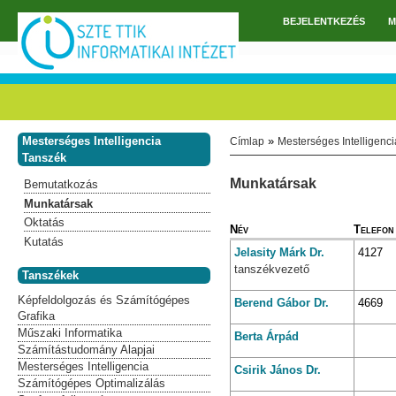
Ugrás a tartalomra
BEJELENTKEZÉS
M
Főmenü
Mesterséges Intelligencia
»
Címlap
Mesterséges Intelligenc
Jelenlegi hely
Tanszék
Munkatársak
Bemutatkozás
Munkatársak
Oktatás
Név
Telefon
Kutatás
Jelasity
Márk
Dr.
4127
tanszékvezető
Tanszékek
Képfeldolgozás és Számítógépes
Berend
Gábor
Dr.
4669
Grafika
Műszaki Informatika
Berta
Árpád
Számítástudomány Alapjai
Mesterséges Intelligencia
Csirik
János
Dr.
Számítógépes Optimalizálás