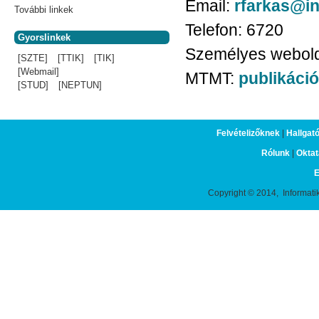
Email:
rfarkas@in
További linkek
Telefon:
6720
Gyorslinkek
Személyes webol
[SZTE]
[TTIK]
[TIK]
[Webmail]
MTMT:
publikáció
[STUD]
[NEPTUN]
Felvételizőknek
|
Hallgat
Rólunk
|
Oktat
E
Copyright © 2014, Informati