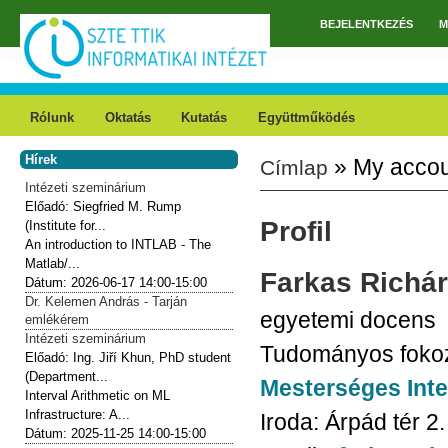
Ugrás a tartalomra
BEJELENTKEZÉS
M
Főmenü
Rólunk
Oktatás
Kutatás
Együttműködés
Hírek
» My acco
Címlap
Jelenlegi hely
Intézeti szeminárium
Előadó:
Siegfried M. Rump
Profil
(Institute for...
An introduction to INTLAB - The
Matlab/...
Farkas
Richá
Dátum:
2026-06-17
14:00-15:00
Dr. Kelemen András - Tarján
egyetemi docens
emlékérem
Intézeti szeminárium
Tudományos foko
Előadó:
Ing. Jiří Khun, PhD student
(Department...
Mesterséges Inte
Interval Arithmetic on ML
Infrastructure: A...
Iroda:
Árpád tér 2
Dátum:
2025-11-25
14:00-15:00