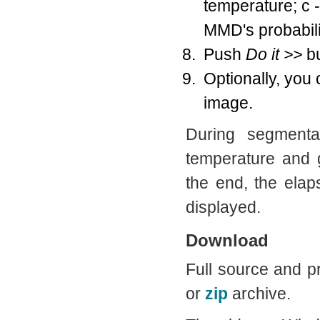
temperature; c 
MMD's probabili
Push
Do it >>
bu
Optionally, you
image.
During segmentat
temperature and g
the end, the ela
displayed.
Download
Full source and p
or
zip
archive.