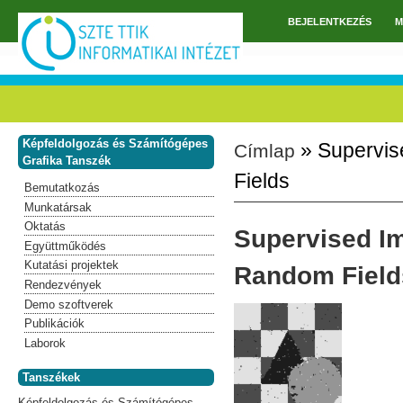
Ugrás a tartalomra
BEJELENTKEZÉS
M
Főmenü
Képfeldolgozás és Számítógépes
» Supervis
Címlap
Jelenlegi hely
Grafika Tanszék
Fields
Bemutatkozás
Munkatársak
Oktatás
Supervised I
Együttműködés
Kutatási projektek
Random Field
Rendezvények
Demo szoftverek
Publikációk
Laborok
Tanszékek
Képfeldolgozás és Számítógépes