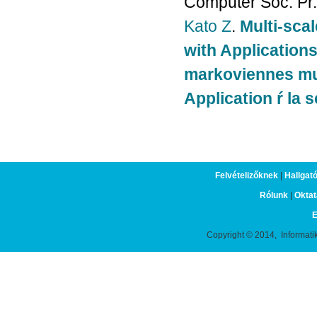
Computer Soc. Pr.
Kato Z
.
Multi-sca
with Application
markoviennes mul
Application ŕ la
Felvételizőknek
|
Hallgat
Rólunk
|
Oktat
E
Copyright © 2014, Informati