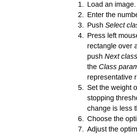
Load an image.
Enter the number
Push
Select cl
Press left mous
rectangle over a
push
Next clas
the
Class para
representative r
Set the weight o
stopping thresh
change is less t
Choose the opti
Adjust the optim