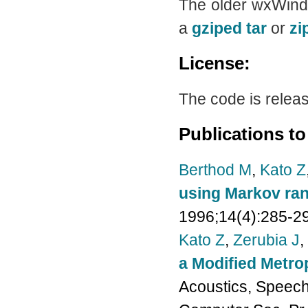
The older wxWindo
a
gziped tar
or
zi
License:
The code is relea
Publications to
Berthod M
,
Kato Z
using Markov ran
1996;14(4):285-2
Kato Z
,
Zerubia J
,
a Modified Metro
Acoustics, Speech