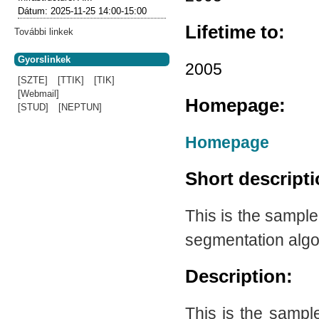
Dátum:
2025-11-25
14:00-15:00
Lifetime to:
További linkek
Gyorslinkek
2005
[SZTE]
[TTIK]
[TIK]
[Webmail]
Homepage:
[STUD]
[NEPTUN]
Homepage
Short descript
This is the sampl
segmentation algo
Description:
This is the sampl