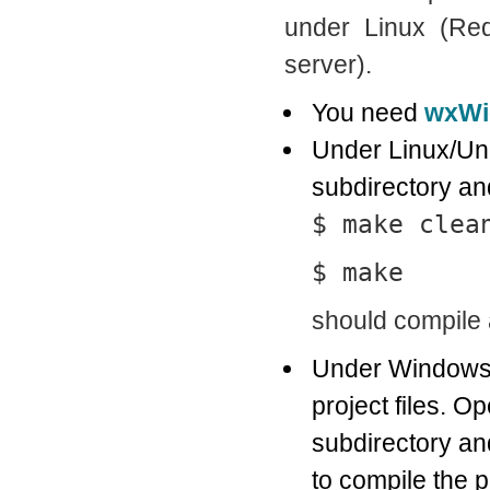
under Linux (Re
server).
You need
wxWi
Under Linux/Uni
subdirectory an
$ make clea
$ make
should compile a
Under Windows,
project files. O
subdirectory a
to compile the p