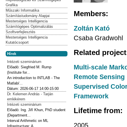
Grafika
Műszaki Informatika
Members:
Számítástudomány Alapjai
Mesterséges Intelligencia
Számítógépes Optimalizálás
Zoltán Kató
Szoftverfejlesztés
Csaba Gradwohl
Mesterséges Intelligencia
Kutatócsoport
Related projec
Hírek
Intézeti szeminárium
Multi-scale Mark
Előadó:
Siegfried M. Rump
(Institute for...
Remote Sensing
An introduction to INTLAB - The
Matlab/...
Supervised Color
Dátum:
2026-06-17
14:00-15:00
Dr. Kelemen András - Tarján
Framework
emlékérem
Intézeti szeminárium
Lifetime from:
Előadó:
Ing. Jiří Khun, PhD student
(Department...
Interval Arithmetic on ML
2005
Infrastructure: A...