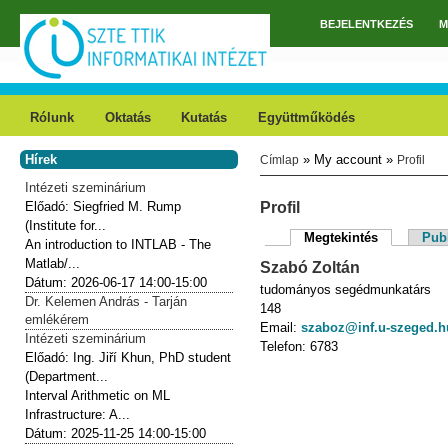
Ugrás a tartalomra
BEJELENTKEZÉS
M
Főmenü
Rólunk
Oktatás
Kutatás
Együttműködés
Hírek
» My account »
Címlap
Profil
Jelenlegi hely
Intézeti szeminárium
Előadó:
Siegfried M. Rump
Profil
(Institute for...
Megtekintés
(aktív fül)
Publ
An introduction to INTLAB - The
Elsődleges fülek
Matlab/...
Szabó
Zoltán
Dátum:
2026-06-17
14:00-15:00
tudományos segédmunkatárs
Dr. Kelemen András - Tarján
148
emlékérem
Email:
szaboz@inf.u-szeged.h
Intézeti szeminárium
Telefon:
6783
Előadó:
Ing. Jiří Khun, PhD student
(Department...
Interval Arithmetic on ML
Infrastructure: A...
Dátum:
2025-11-25
14:00-15:00