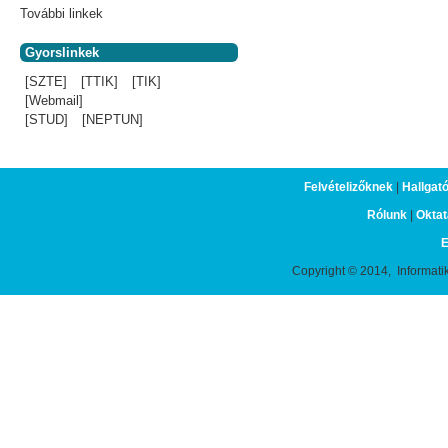
További linkek
Gyorslinkek
[SZTE]
[TTIK]
[TIK]
[Webmail]
[STUD]
[NEPTUN]
Felvételizőknek
|
Hallgat
Rólunk
|
Oktat
E
Copyright © 2014, Informati