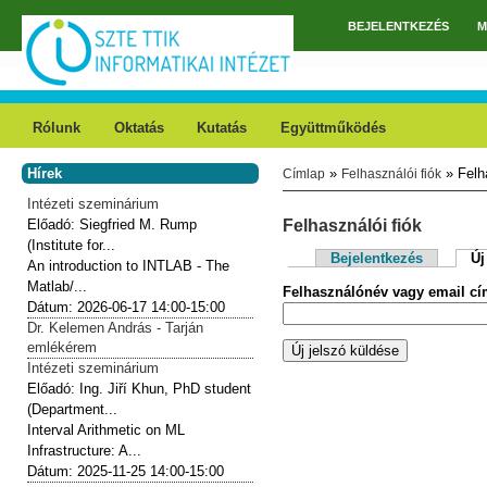
Ugrás a tartalomra
BEJELENTKEZÉS
M
Főmenü
Rólunk
Oktatás
Kutatás
Együttműködés
Hírek
»
» Felha
Címlap
Felhasználói fiók
Jelenlegi hely
Intézeti szeminárium
Előadó:
Siegfried M. Rump
Felhasználói fiók
(Institute for...
Bejelentkezés
Új
An introduction to INTLAB - The
Elsődleges fülek
Matlab/...
Felhasználónév vagy email c
Dátum:
2026-06-17
14:00-15:00
Dr. Kelemen András - Tarján
emlékérem
Intézeti szeminárium
Előadó:
Ing. Jiří Khun, PhD student
(Department...
Interval Arithmetic on ML
Infrastructure: A...
Dátum:
2025-11-25
14:00-15:00