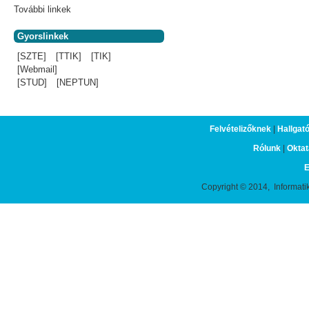
További linkek
Gyorslinkek
[SZTE]
[TTIK]
[TIK]
[Webmail]
[STUD]
[NEPTUN]
Felvételizőknek
|
Hallgat
Rólunk
|
Oktat
E
Copyright © 2014, Informati