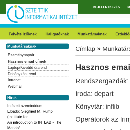
Ugrás a tartalomra
BEJELENTKEZÉS
M
Főmenü
Felvételizőknek
Hallgatóknak
Munkatársaknak
Érdeklő
Munkatársaknak
»
Címlap
Munkatár
Jelenlegi hely
Eseménynaptár
Hasznos email címek
Hasznos emai
Laptop/Kivetitő órarend
Dohányzási rend
Rendszergazdák: 
Intranet
Webmail
Iroda: depart
Hírek
Könyvtár: inflib
Intézeti szeminárium
Előadó:
Siegfried M. Rump
(Institute for...
Operátorok az Iri
An introduction to INTLAB - The
Matlab/...