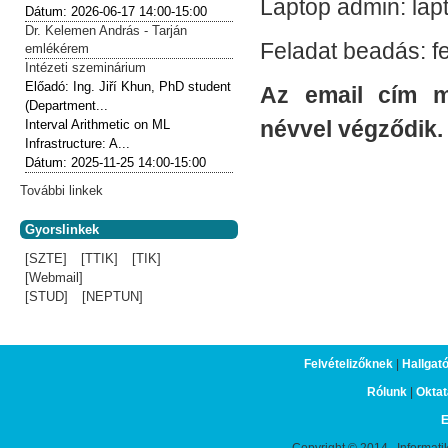
Laptop admin: lap
Dátum:
2026-06-17
14:00-15:00
Dr. Kelemen András - Tarján
Feladat beadás: f
emlékérem
Intézeti szeminárium
Előadó:
Ing. Jiří Khun, PhD student
Az email cím m
(Department...
névvel végződik.
Interval Arithmetic on ML
Infrastructure: A...
Dátum:
2025-11-25
14:00-15:00
További linkek
Gyorslinkek
[SZTE]
[TTIK]
[TIK]
[Webmail]
[STUD]
[NEPTUN]
Felvételizőknek
|
Hallgat
Rólunk
|
Oktat
E
Copyright © 2014, Informati