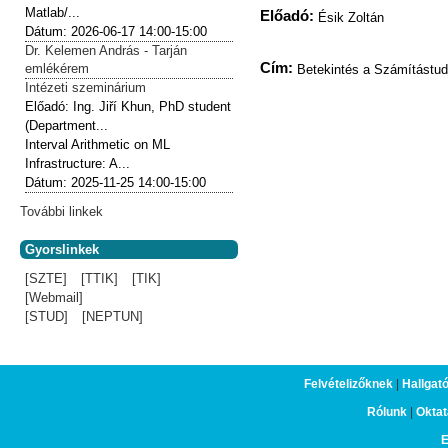
Matlab/...
Előadó:
Ésik Zoltán
Dátum:
2026-06-17
14:00-15:00
Dr. Kelemen András - Tarján
Cím:
emlékérem
Betekintés a Számítástu
Intézeti szeminárium
Előadó:
Ing. Jiří Khun, PhD student
(Department...
Interval Arithmetic on ML
Infrastructure: A...
Dátum:
2025-11-25
14:00-15:00
További linkek
Gyorslinkek
[SZTE]
[TTIK]
[TIK]
[Webmail]
[STUD]
[NEPTUN]
Felvételizőknek
|
Hallgat
Rólunk
|
Oktat
E