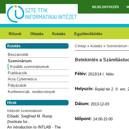
Ugrás a tartalomra
BEJELENTKEZÉS
M
Főmenü
Rólunk
Oktatás
Kutatás
Együttműködés
Kutatás
»
»
Címlap
Kutatás
Szeminárium
Jelenlegi hely
Beszámolók
Betekintés a Számítást
Szeminárium
Korábbi szemináriumok
Publikációk
Félév:
2013/14 I. félév
Acta Cybernetica
Pályázatok
Helyszín:
Árpád tér 2. II. em. 
Konferenciák, rendezvények
Hírek
Dátum:
2013-12-03
Intézeti szeminárium
Előadó:
Siegfried M. Rump
Időpont:
14:00-15:00
(Institute for...
An introduction to INTLAB - The