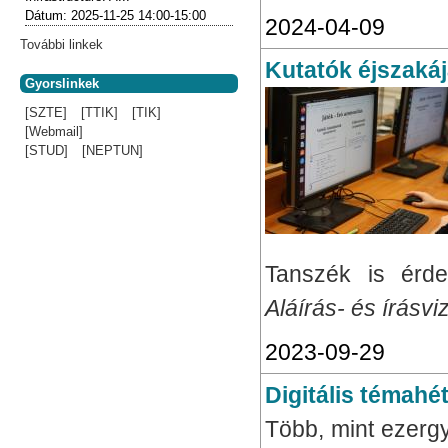
Dátum:
2025-11-25
14:00-15:00
2024-04-09
További linkek
Kutatók éjszaká
Gyorslinkek
[SZTE]
[TTIK]
[TIK]
[Webmail]
[STUD]
[NEPTUN]
Tanszék is érde
Aláírás- és írásv
2023-09-29
Digitális témahé
Több, mint ezergy