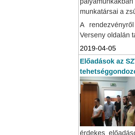
pályamunkákban i
munkatársai a zsű
A rendezvényről
Verseny oldalán 
2019-04-05
Előadások az SZ
tehetséggondoz
érdekes előadáso