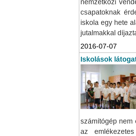
nemzetközi vendég
csapatoknak érde
iskola egy hete al
jutalmakkal díjazt
2016-07-07
Iskolások látoga
számítógép nem c
az emlékezetes 