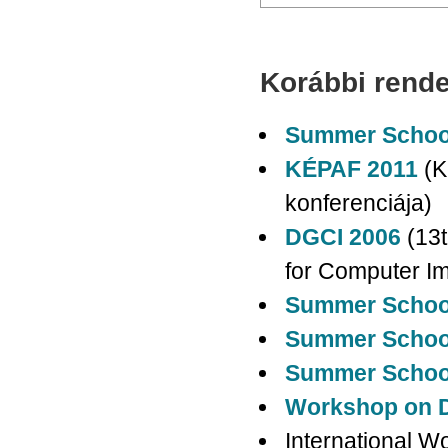
Oldalak
Korábbi rend
Summer School
KÉPAF 2011
(K
konferenciája)
DGCI 2006
(13t
for Computer I
Summer School
Summer School
Summer School
Workshop on D
International W