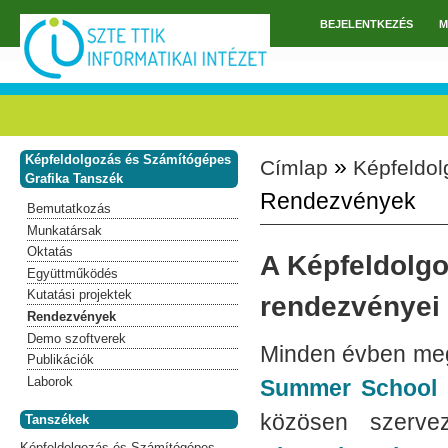
Ugrás a tartalomra
BEJELENTKEZÉS
M
Főmenü
Képfeldolgozás és Számítógépes
»
Címlap
Képfeldol
Jelenlegi hely
Grafika Tanszék
Rendezvények
Bemutatkozás
Munkatársak
Oktatás
A Képfeldolg
Együttműködés
Kutatási projektek
rendezvényei
Rendezvények
Demo szoftverek
Minden évben megr
Publikációk
Laborok
Summer School 
közösen szer
Tanszékek
Képfeldolgozás és Számítógépes