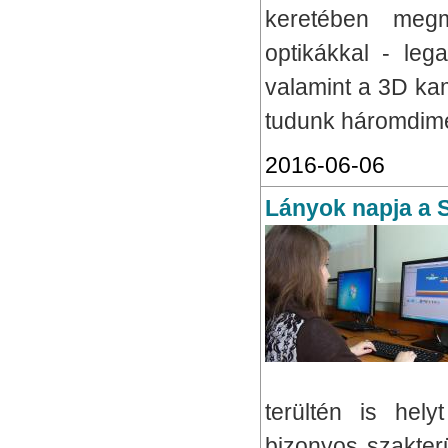
keretében megm
optikákkal - leg
valamint a 3D kam
tudunk háromdime
2016-06-06
Lányok napja a
terültén is hel
bizonyos szakterü