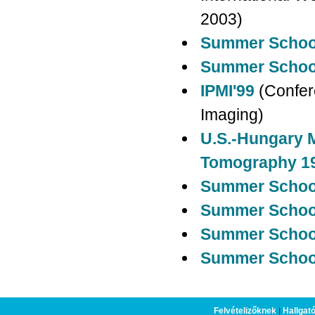
2003)
Summer School
Summer School
IPMI'99
(Confere
Imaging)
U.S.-Hungary 
Tomography 1
Summer School
Summer School
Summer School
Summer School
Felvételizőknek
|
Hallgat