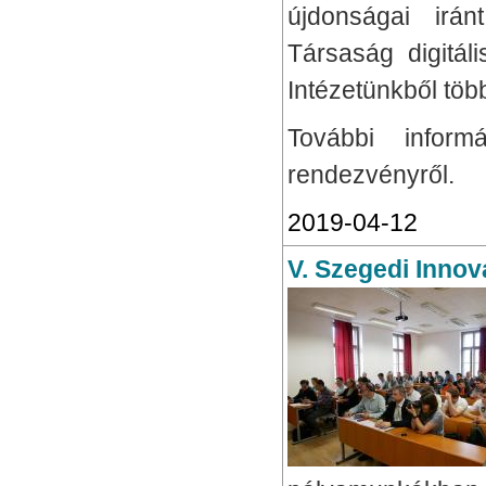
újdonságai irá
Társaság digitál
Intézetünkből több
További infor
rendezvényről.
2019-04-12
V. Szegedi Innov