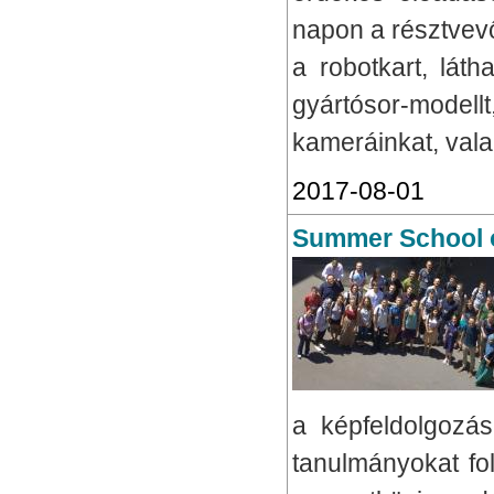
napon a résztvevők
a robotkart, lát
gyártósor-model
kameráinkat, val
2017-08-01
Summer School o
a képfeldolgozás
tanulmányokat fol