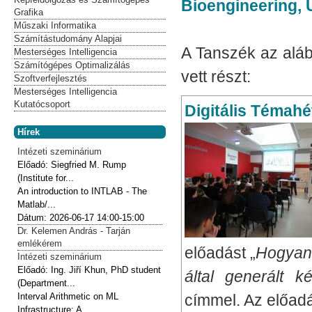
Bioengineering, 
Grafika
Műszaki Informatika
Számítástudomány Alapjai
A Tanszék az alá
Mesterséges Intelligencia
Számítógépes Optimalizálás
vett részt:
Szoftverfejlesztés
Mesterséges Intelligencia
Kutatócsoport
Digitális Témahé
Hírek
Intézeti szeminárium
Előadó:
Siegfried M. Rump
(Institute for...
An introduction to INTLAB - The
Matlab/...
Dátum:
2026-06-17
14:00-15:00
Dr. Kelemen András - Tarján
emlékérem
előadást „
Hogyan 
Intézeti szeminárium
Előadó:
Ing. Jiří Khun, PhD student
által generált 
(Department...
címmel. Az előadá
Interval Arithmetic on ML
Infrastructure: A...