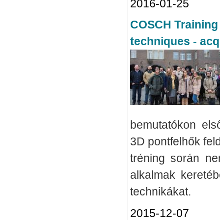
2016-01-25
COSCH Training 
techniques - acq
bemutatókon els
3D pontfelhők fe
tréning során ne
alkalmak keretébe
technikákat.
2015-12-07