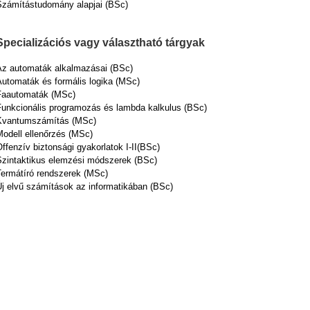
Számítástudomány alapjai (BSc)
Specializációs vagy választható tárgyak
Az automaták alkalmazásai (BSc)
Automaták és formális logika (MSc)
Faautomaták (MSc)
Funkcionális programozás és lambda kalkulus (BSc)
Kvantumszámítás (MSc)
Modell ellenőrzés (MSc)
ffenzív biztonsági gyakorlatok I-II(BSc)
Szintaktikus elemzési módszerek (BSc)
Termátíró rendszerek (MSc)
Új elvű számítások az informatikában (BSc)