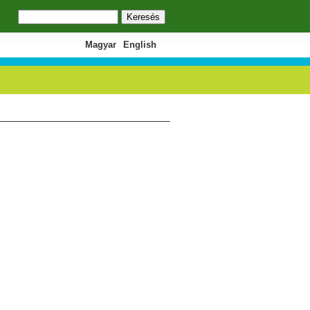
Keresés
Keresés űrlap
Magyar
English