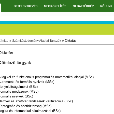
BEJELENTKEZÉS
MEGKÖZELÍTÉS
OLDALTÉRKÉP
RÓLUNK
Főmenü
»
» Oktatás
Címlap
Számítástudomány Alapjai Tanszék
Jelenlegi hely
Oktatás
Kötelező tárgyak
 logikai és funkcionális programozás matematikai alapjai (MSc)
Automaták és formális nyelvek (MSc)
Bonyolultságelmélet (BSc)
Formális módszerek (MSc)
Formális nyelvek (BSc)
ardver és szoftver rendszerek verifikációja (BSc)
riptográfia és adatbiztonság (MSc)
ogika és informatikai alkalmazásai (BSc)