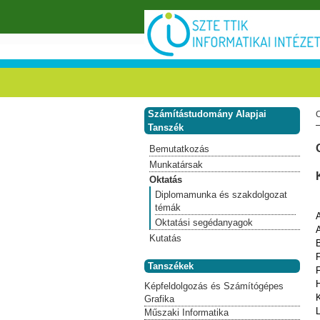
Ugrás a tartalomra
Számítástudomány Alapjai
Tanszék
Bemutatkozás
Munkatársak
Oktatás
Diplomamunka és szakdolgozat
témák
A
Oktatási segédanyagok
Kutatás
Tanszékek
H
Képfeldolgozás és Számítógépes
K
Grafika
L
Műszaki Informatika