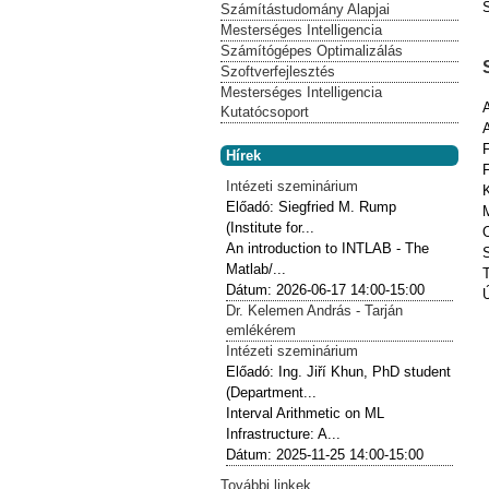
Számítástudomány Alapjai
Mesterséges Intelligencia
Számítógépes Optimalizálás
Szoftverfejlesztés
Mesterséges Intelligencia
Kutatócsoport
Hírek
Intézeti szeminárium
Előadó:
Siegfried M. Rump
(Institute for...
O
An introduction to INTLAB - The
Matlab/...
Dátum:
2026-06-17
14:00-15:00
Dr. Kelemen András - Tarján
emlékérem
Intézeti szeminárium
Előadó:
Ing. Jiří Khun, PhD student
(Department...
Interval Arithmetic on ML
Infrastructure: A...
Dátum:
2025-11-25
14:00-15:00
További linkek