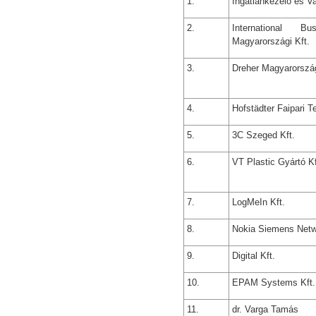
1.
Ingatlankezelő és V
2.
International B
Magyarországi Kft.
3.
Dreher Magyarország
4.
Hofstädter Faipari T
5.
3C Szeged Kft.
6.
VT Plastic Gyártó Kf
7.
LogMeIn Kft.
8.
Nokia Siemens Netw
9.
Digital Kft.
10.
EPAM Systems Kft.
11.
dr. Varga Tamás