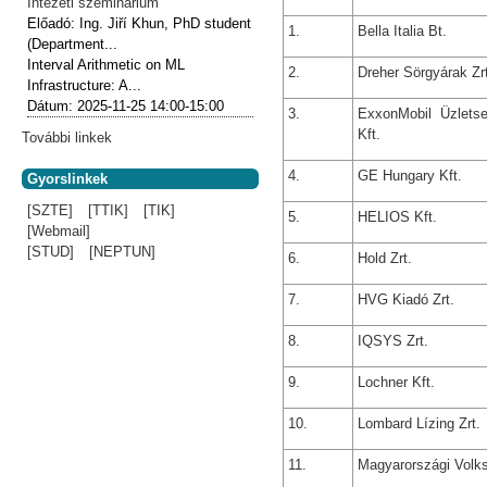
Intézeti szeminárium
Előadó:
Ing. Jiří Khun, PhD student
1.
Bella Italia Bt.
(Department...
Interval Arithmetic on ML
2.
Dreher Sörgyárak Zr
Infrastructure: A...
Dátum:
2025-11-25
14:00-15:00
3.
ExxonMobil Üzlets
Kft.
További linkek
4.
GE Hungary Kft.
Gyorslinkek
[SZTE]
[TTIK]
[TIK]
5.
HELIOS Kft.
[Webmail]
[STUD]
[NEPTUN]
6.
Hold Zrt.
7.
HVG Kiadó Zrt.
8.
IQSYS Zrt.
9.
Lochner Kft.
10.
Lombard Lízing Zrt.
11.
Magyarországi Volks