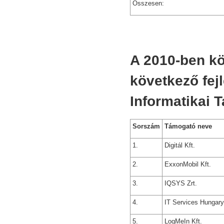
Összesen:
A 2010-ben kö
következő fej
Informatikai 
Sorszám
Támogató neve
1.
Digitál Kft.
2.
ExxonMobil Kft.
3.
IQSYS Zrt.
4.
IT Services Hungary
5.
LogMeIn Kft.