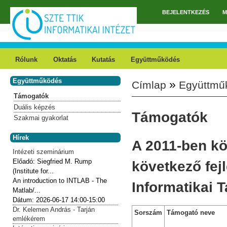
Ugrás a tartalomra
BEJELENTKEZÉS
M
Főmenü
Rólunk
Oktatás
Kutatás
Együttműködés
Együttműködés
»
Címlap
Együttmű
Jelenlegi hely
Támogatók
Duális képzés
Támogatók
Szakmai gyakorlat
Hírek
A 2011-ben kö
Intézeti szeminárium
Előadó:
Siegfried M. Rump
következő fej
(Institute for...
An introduction to INTLAB - The
Informatikai 
Matlab/...
Dátum:
2026-06-17
14:00-15:00
Dr. Kelemen András - Tarján
Sorszám
Támogató neve
emlékérem