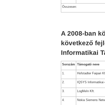
Összesen:
A 2008-ban kö
következő fej
Informatikai 
Sorszám
Támogató neve
1.
Hofstadter Faipari Kf
2.
IQSYS Informatikai 
3.
LogMeIn Kft.
4.
Nokia Siemens Netw