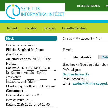
Ugrás a tartalomra
BEJELENTKEZÉS
M
Főmenü
Rólunk
Oktatás
Kutatás
Együttműködés
Hírek
» My account »
Címlap
Profil
Jelenlegi hely
Intézeti szeminárium
Előadó:
Siegfried M. Rump
Profil
(Institute for...
Megtekintés
(aktív fül)
Publ
An introduction to INTLAB - The
Elsődleges fülek
Matlab/...
Szolnoki
Norbert Sándor
Dátum:
2026-06-17
14:00-15:00
PhD hallgató
Dr. Kelemen András - Tarján
Szoftverfejlesztés
emlékérem
Iroda:
Árpád tér 2.
Intézeti szeminárium
Email:
szolnoki@inf.u-szeged
Előadó:
Ing. Jiří Khun, PhD student
(Department...
Interval Arithmetic on ML
Infrastructure: A...
Dátum:
2025-11-25
14:00-15:00