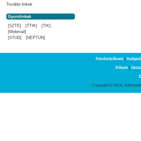
További linkek
Gyorslinkek
[SZTE]
[TTIK]
[TIK]
[Webmail]
[STUD]
[NEPTUN]
Felvételizőknek
|
Hallgat
Rólunk
|
Oktat
E
Copyright © 2014, Informati