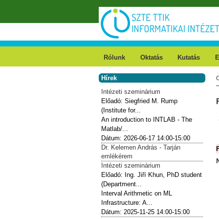
Ugrás a tartalomra
Rólunk
Oktatás
Kutatás
E
Hírek
Intézeti szeminárium
Előadó:
Siegfried M. Rump
(Institute for...
An introduction to INTLAB - The
Matlab/...
Dátum:
2026-06-17
14:00-15:00
Dr. Kelemen András - Tarján
F
emlékérem
Intézeti szeminárium
Előadó:
Ing. Jiří Khun, PhD student
(Department...
Interval Arithmetic on ML
Infrastructure: A...
Dátum:
2025-11-25
14:00-15:00