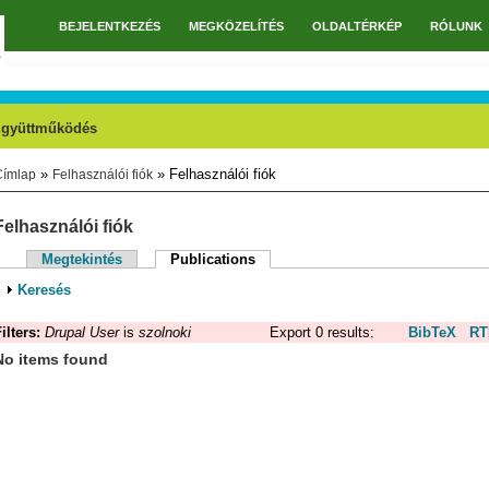
BEJELENTKEZÉS
MEGKÖZELÍTÉS
OLDALTÉRKÉP
RÓLUNK
Főmenü
gyüttműködés
»
» Felhasználói fiók
Címlap
Felhasználói fiók
Jelenlegi hely
Felhasználói fiók
Megtekintés
Publications
(aktív fül)
Elsődleges fülek
Megjelenítés
Keresés
ilters:
Drupal User
is
szolnoki
Export 0 results:
BibTeX
RT
No items found