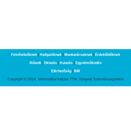
Felvételizőknek
|
Hallgatóknak
|
Munkatársaknak
|
Érdeklődőknek
Rólunk
|
Oktatás
|
Kutatás
|
Együttműködés
Elérhetőség
|
BIR
Copyright © 2014, Informatikai Intézet, TTIK, Szegedi Tudományegyetem