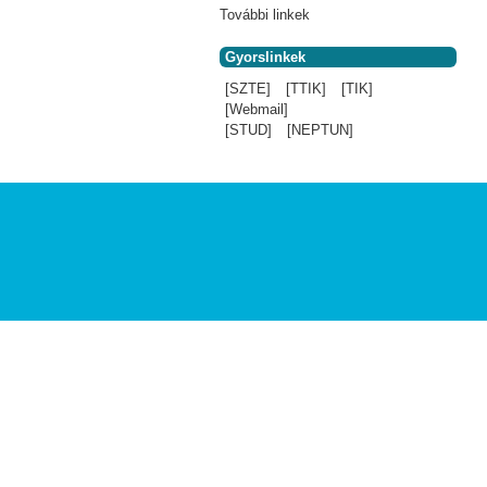
További linkek
Gyorslinkek
[SZTE]
[TTIK]
[TIK]
[Webmail]
[STUD]
[NEPTUN]