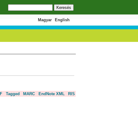
Keresés
Keresés űrlap
Magyar
English
F
Tagged
MARC
EndNote XML
RIS