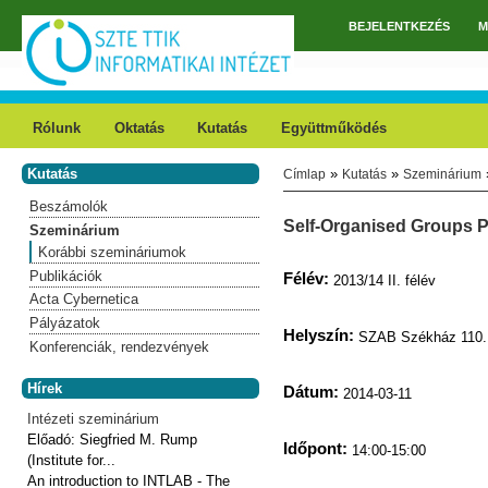
Ugrás a tartalomra
BEJELENTKEZÉS
M
Főmenü
Rólunk
Oktatás
Kutatás
Együttműködés
Kutatás
»
»
Címlap
Kutatás
Szeminárium
Jelenlegi hely
Beszámolók
Self-Organised Groups
Szeminárium
Korábbi szemináriumok
Publikációk
Félév:
2013/14 II. félév
Acta Cybernetica
Pályázatok
Helyszín:
SZAB Székház 110.
Konferenciák, rendezvények
Hírek
Dátum:
2014-03-11
Intézeti szeminárium
Előadó:
Siegfried M. Rump
Időpont:
14:00-15:00
(Institute for...
An introduction to INTLAB - The