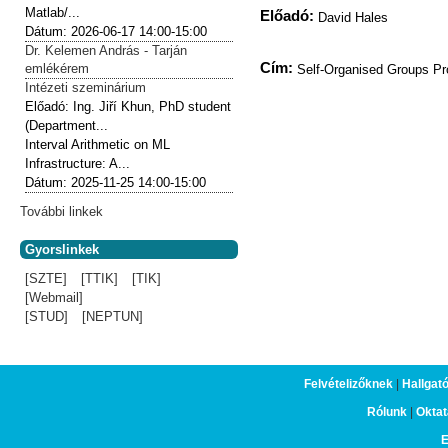
Matlab/...
Előadó:
David Hales
Dátum:
2026-06-17
14:00-15:00
Dr. Kelemen András - Tarján
Cím:
emlékérem
Self-Organised Groups P
Intézeti szeminárium
Előadó:
Ing. Jiří Khun, PhD student
(Department...
Interval Arithmetic on ML
Infrastructure: A...
Dátum:
2025-11-25
14:00-15:00
További linkek
Gyorslinkek
[SZTE]
[TTIK]
[TIK]
[Webmail]
[STUD]
[NEPTUN]
Felvételizőknek
|
Hallgat
Rólunk
|
Oktat
E