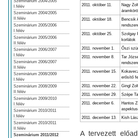
Szeminárium 2004/2005
2011. október 11.
Nagy Zol
I.félév
áramkör
Szeminárium 2004/2005
II.félév
2011. október 18.
Bencsik A
rendszer
Szeminárium 2005/2006
I.félév
2011. október 25.
Szolgay 
Szeminárium 2005/2006
korlátok
II.félév
2011. november 1.
Őszi szü
Szeminárium 2006/2007
I.félév
2011. november 8.
Tar Józs
Szeminárium 2006/2007
rendszer
II.félév
2011. november 15.
Kokavecz
Szeminárium 2008/2009
erősítő f
I.félév
2011. november 22.
Gingl Zol
Szeminárium 2008/2009
II.félév
2011. november 29.
Szépe T
Szeminárium 2009/2010
2011. december 6.
Hantos Z
I.félév
aspektus
Szeminárium 2010/2011
I.félév
2011. december 13.
Kish Lász
Szeminárium 2010/2011
II.félév
A tervezett előa
Szeminárium 2011/2012