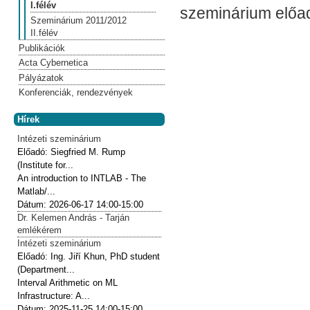
I.félév
szeminárium előad
Szeminárium 2011/2012
II.félév
Publikációk
Acta Cybernetica
Pályázatok
Konferenciák, rendezvények
Hírek
Intézeti szeminárium
Előadó:
Siegfried M. Rump
(Institute for...
An introduction to INTLAB - The
Matlab/...
Dátum:
2026-06-17
14:00-15:00
Dr. Kelemen András - Tarján
emlékérem
Intézeti szeminárium
Előadó:
Ing. Jiří Khun, PhD student
(Department...
Interval Arithmetic on ML
Infrastructure: A...
Dátum:
2025-11-25
14:00-15:00