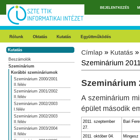
Ugrás a tartalomra
BEJELENTKEZÉS
M
Főmenü
Rólunk
Oktatás
Kutatás
Együttműködés
Kutatás
»
Címlap
Kutatás
Jelenlegi hely
Beszámolók
Szeminárium 2011/
Szeminárium
Korábbi szemináriumok
Szeminárium 2000/2001
Szeminárium 2
II.félév
Szeminárium 2001/2002
A szeminárium min
II.félév
Szeminárium 2002/2003
épület második em
I.félév
Szeminárium 2002/2003
2011. szeptember
Bari Fer
II.félév
27.
Szeminárium 2003/2004
II.félév
2011. október 04.
Mingesz R