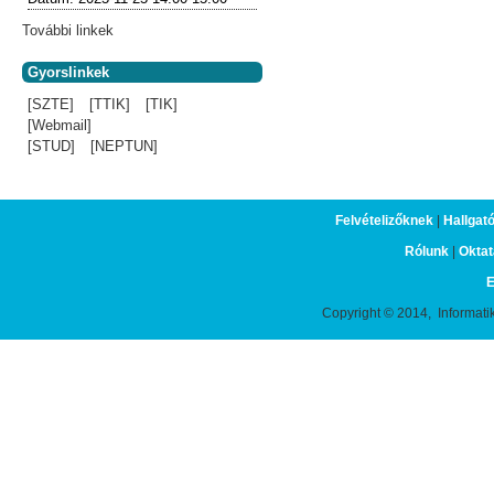
További linkek
Gyorslinkek
[SZTE]
[TTIK]
[TIK]
[Webmail]
[STUD]
[NEPTUN]
Felvételizőknek
|
Hallgat
Rólunk
|
Oktat
E
Copyright © 2014, Informati