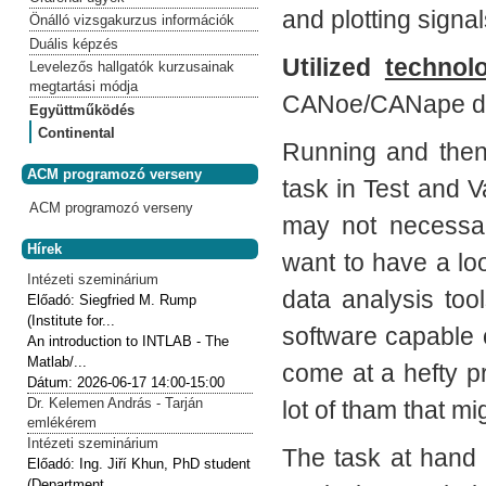
and plotting signa
Önálló vizsgakurzus információk
Duális képzés
Utilized
technol
Levelezős hallgatók kurzusainak
megtartási módja
CANoe/CANape dat
Együttműködés
Continental
Running and then
ACM programozó verseny
task in Test and V
ACM programozó verseny
may not necessar
Hírek
want to have a loo
Intézeti szeminárium
data analysis too
Előadó:
Siegfried M. Rump
(Institute for...
software capable 
An introduction to INTLAB - The
Matlab/...
come at a hefty p
Dátum:
2026-06-17
14:00-15:00
Dr. Kelemen András - Tarján
lot of tham that m
emlékérem
Intézeti szeminárium
The task at hand 
Előadó:
Ing. Jiří Khun, PhD student
(Department...