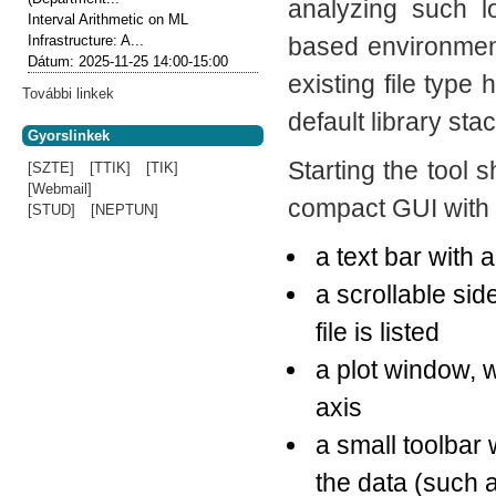
analyzing such 
Interval Arithmetic on ML
based environment
Infrastructure: A...
Dátum:
2025-11-25
14:00-15:00
existing file type
További linkek
default library sta
Gyorslinkek
Starting the tool
[SZTE]
[TTIK]
[TIK]
[Webmail]
compact GUI with 
[STUD]
[NEPTUN]
a text bar with a
a scrollable sid
file is listed
a plot window, 
axis
a small toolbar 
the data (such a