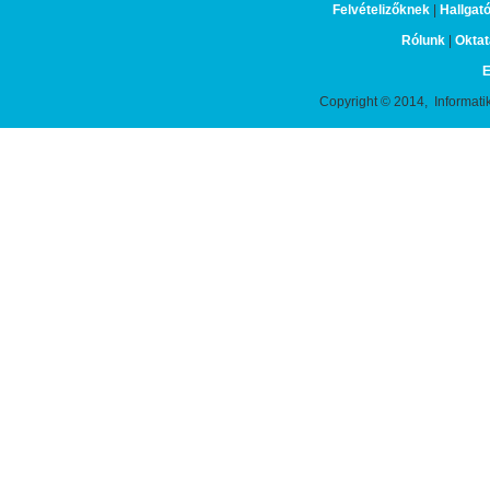
Felvételizőknek
|
Hallgat
Rólunk
|
Oktat
E
Copyright © 2014, Informati