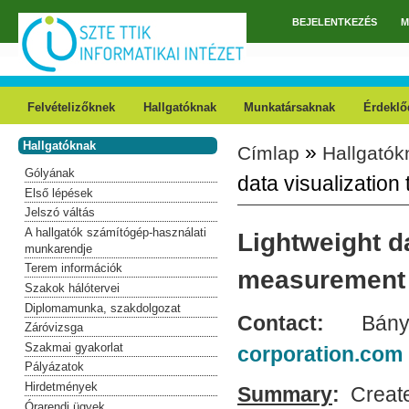
Ugrás a tartalomra
BEJELENTKEZÉS
M
Főmenü
Felvételizőknek
Hallgatóknak
Munkatársaknak
Érdeklő
Hallgatóknak
»
Címlap
Hallgatók
Jelenlegi hely
Gólyának
data visualization
Első lépések
Jelszó váltás
A hallgatók számítógép-használati
Lightweight da
munkarendje
Terem információk
measurement 
Szakok hálótervei
Diplomamunka, szakdolgozat
Contact:
Bány
Záróvizsga
Szakmai gyakorlat
corporation.com
Pályázatok
Hirdetmények
Summary
:
Create
Órarendi ügyek