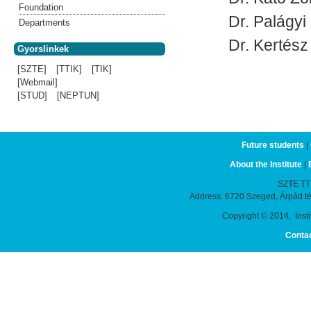
Foundation
Dr. Palágyi
Departments
Dr. Kertész 
Gyorslinkek
[SZTE]
[TTIK]
[TIK]
[Webmail]
[STUD]
[NEPTUN]
Future students
|
About the Institute
|
SZTE TTIK
Address: 6720 Szeged, Árpád t
Copyright © 2014, Instit
Conta