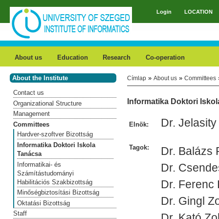
Skip to main content
Login
LOCATION
Main menu
About us
Education
Research
Co-operation
About the Institute
»
»
Címlap
About us
Committees
You are here
Contact us
Informatika Doktori Isko
Organizational Structure
Management
Dr. Jelasit
Committees
Elnök:
Hardver-szoftver Bizottság
Informatika Doktori Iskola
Tagok:
Dr. Balázs 
Tanácsa
Informatikai- és
Dr. Csendes
Számítástudományi
Dr. Ferenc 
Habilitációs Szakbizottság
Minőségbiztosítási Bizottság
Dr. Gingl Z
Oktatási Bizottság
Staff
Dr. Kató Zo