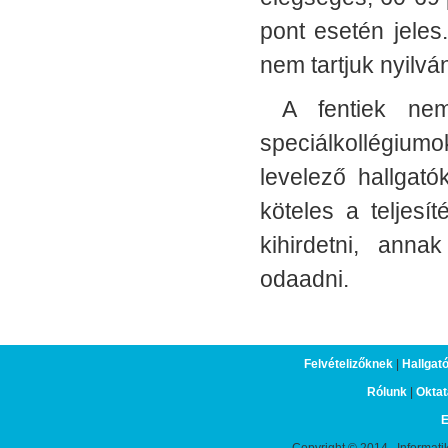
pont esetén jele
nem tartjuk nyilv
A fentiek nem 
speciálkollégiumo
levelező hallgat
köteles a teljesí
kihirdetni, anna
odaadni.
Felvételizőknek
|
Hallgat
Rólunk
|
Oktat
E