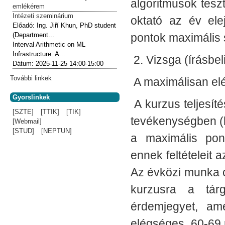
algoritmusok teszt
emlékérem
Intézeti szeminárium
oktató az év ele
Előadó:
Ing. Jiří Khun, PhD student
(Department...
pontok maximális
Interval Arithmetic on ML
Infrastructure: A...
2. Vizsga (írásbel
Dátum:
2025-11-25
14:00-15:00
További linkek
A maximálisan el
Gyorslinkek
A kurzus teljesít
[SZTE]
[TTIK]
[TIK]
tevékenységben (ki
[Webmail]
[STUD]
[NEPTUN]
a maximális pont
ennek feltételeit 
Az évközi munka cs
kurzusra a tár
érdemjegyet, am
elégséges, 60-69 