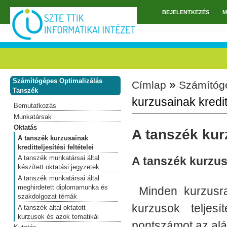
Ugrás a tartalomra
BEJELENTKEZÉS
M
Főmenü
Számítógépes Optimalizálás
»
Címlap
Számítóg
Jelenlegi hely
Tanszék
kurzusainak kreditte
Bemutatkozás
Munkatársak
Oktatás
A tanszék kurz
A tanszék kurzusainak
kreditteljesítési feltételei
A tanszék munkatársai által
A tanszék kurzusai
készített oktatási jegyzetek
A tanszék munkatársai által
meghirdetett diplomamunka és
Minden kurzusra
szakdolgozat témák
kurzusok teljesí
A tanszék által oktatott
kurzusok és azok tematikái
pontszámot az alá