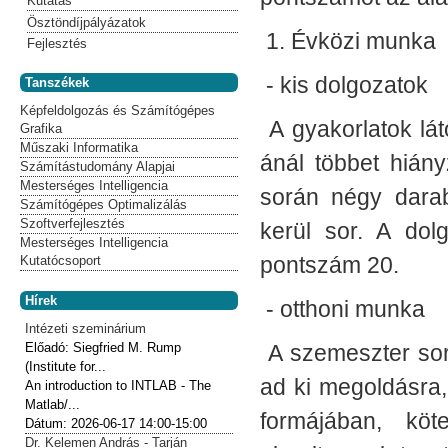
Kutatás
Ösztöndíjpályázatok
1. Évközi munka
Fejlesztés
- kis dolgozatok
Tanszékek
Képfeldolgozás és Számítógépes
A gyakorlatok lá
Grafika
Műszaki Informatika
ánál többet hiány
Számítástudomány Alapjai
Mesterséges Intelligencia
során négy darab
Számítógépes Optimalizálás
Szoftverfejlesztés
kerül sor. A dol
Mesterséges Intelligencia
pontszám 20.
Kutatócsoport
Hírek
- otthoni munka
Intézeti szeminárium
Előadó:
Siegfried M. Rump
A szemeszter sor
(Institute for...
ad ki megoldásra,
An introduction to INTLAB - The
Matlab/...
formájában, köt
Dátum:
2026-06-17
14:00-15:00
Dr. Kelemen András - Tarján