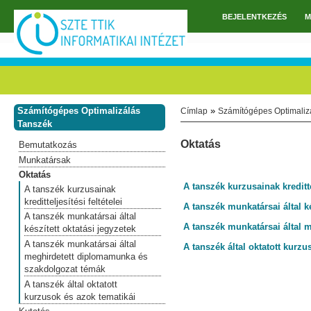
Ugrás a tartalomra
BEJELENTKEZÉS
M
Főmenü
Számítógépes Optimalizálás
»
Címlap
Számítógépes Optimaliz
Jelenlegi hely
Tanszék
Oktatás
Bemutatkozás
Munkatársak
Oktatás
A tanszék kurzusainak kredittel
A tanszék kurzusainak
kreditteljesítési feltételei
A tanszék munkatársai által ké
A tanszék munkatársai által
A tanszék munkatársai által 
készített oktatási jegyzetek
A tanszék munkatársai által
A tanszék által oktatott kurzu
meghirdetett diplomamunka és
szakdolgozat témák
A tanszék által oktatott
kurzusok és azok tematikái