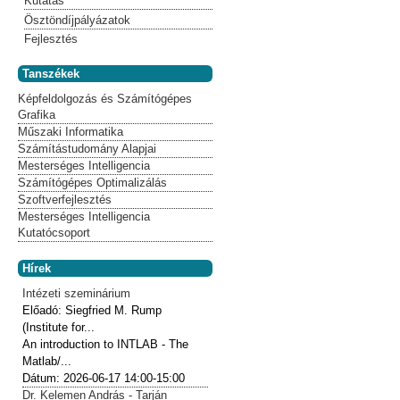
Kutatás
Ösztöndíjpályázatok
Fejlesztés
Tanszékek
Képfeldolgozás és Számítógépes
Grafika
Műszaki Informatika
Számítástudomány Alapjai
Mesterséges Intelligencia
Számítógépes Optimalizálás
Szoftverfejlesztés
Mesterséges Intelligencia
Kutatócsoport
Hírek
Intézeti szeminárium
Előadó:
Siegfried M. Rump
(Institute for...
An introduction to INTLAB - The
Matlab/...
Dátum:
2026-06-17
14:00-15:00
Dr. Kelemen András - Tarján