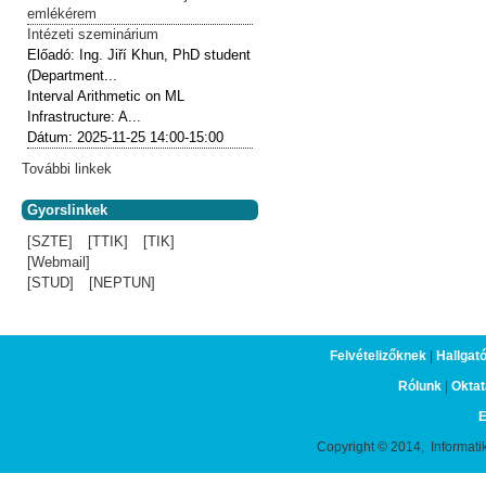
emlékérem
Intézeti szeminárium
Előadó:
Ing. Jiří Khun, PhD student
(Department...
Interval Arithmetic on ML
Infrastructure: A...
Dátum:
2025-11-25
14:00-15:00
További linkek
Gyorslinkek
[SZTE]
[TTIK]
[TIK]
[Webmail]
[STUD]
[NEPTUN]
Felvételizőknek
|
Hallgat
Rólunk
|
Oktat
E
Copyright © 2014, Informati