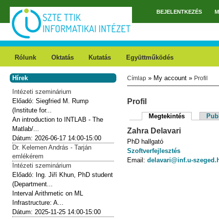
Ugrás a tartalomra
BEJELENTKEZÉS
M
Főmenü
Rólunk
Oktatás
Kutatás
Együttműködés
Hírek
» My account »
Címlap
Profil
Jelenlegi hely
Intézeti szeminárium
Előadó:
Siegfried M. Rump
Profil
(Institute for...
Megtekintés
(aktív fül)
Publ
An introduction to INTLAB - The
Elsődleges fülek
Matlab/...
Zahra
Delavari
Dátum:
2026-06-17
14:00-15:00
PhD hallgató
Dr. Kelemen András - Tarján
Szoftverfejlesztés
emlékérem
Email:
delavari@inf.u-szeged.
Intézeti szeminárium
Előadó:
Ing. Jiří Khun, PhD student
(Department...
Interval Arithmetic on ML
Infrastructure: A...
Dátum:
2025-11-25
14:00-15:00