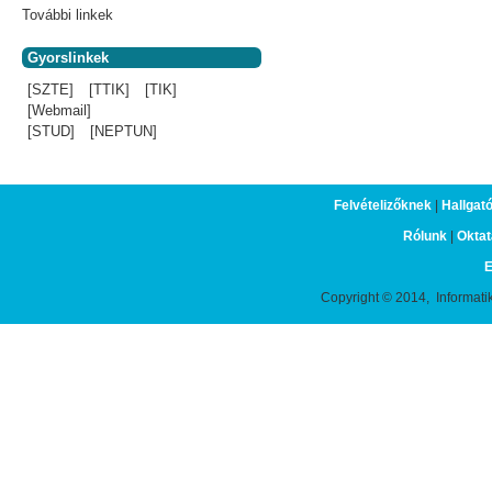
További linkek
Gyorslinkek
[SZTE]
[TTIK]
[TIK]
[Webmail]
[STUD]
[NEPTUN]
Felvételizőknek
|
Hallgat
Rólunk
|
Oktat
E
Copyright © 2014, Informati