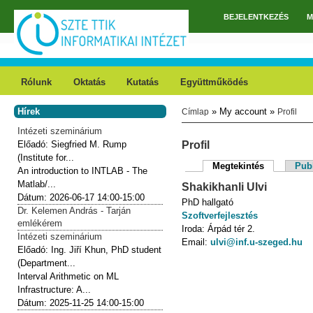
Ugrás a tartalomra
BEJELENTKEZÉS
M
Főmenü
Rólunk
Oktatás
Kutatás
Együttműködés
Hírek
» My account »
Címlap
Profil
Jelenlegi hely
Intézeti szeminárium
Előadó:
Siegfried M. Rump
Profil
(Institute for...
Megtekintés
(aktív fül)
Publ
An introduction to INTLAB - The
Elsődleges fülek
Matlab/...
Shakikhanli
Ulvi
Dátum:
2026-06-17
14:00-15:00
PhD hallgató
Dr. Kelemen András - Tarján
Szoftverfejlesztés
emlékérem
Iroda:
Árpád tér 2.
Intézeti szeminárium
Email:
ulvi@inf.u-szeged.hu
Előadó:
Ing. Jiří Khun, PhD student
(Department...
Interval Arithmetic on ML
Infrastructure: A...
Dátum:
2025-11-25
14:00-15:00