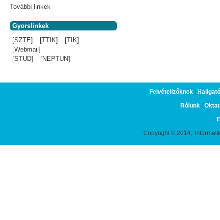
További linkek
Gyorslinkek
[SZTE]
[TTIK]
[TIK]
[Webmail]
[STUD]
[NEPTUN]
Felvételizőknek
|
Hallgat
Rólunk
|
Oktat
E
Copyright © 2014, Informati