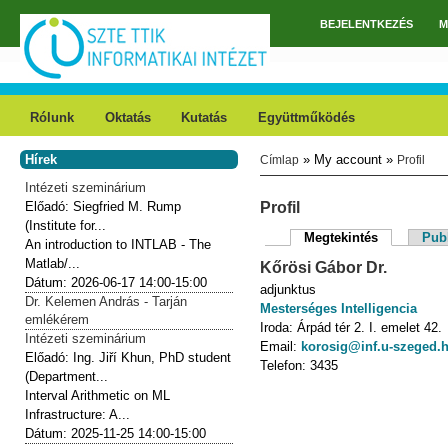
Ugrás a tartalomra
BEJELENTKEZÉS
M
Főmenü
Rólunk
Oktatás
Kutatás
Együttműködés
Hírek
» My account »
Címlap
Profil
Jelenlegi hely
Intézeti szeminárium
Előadó:
Siegfried M. Rump
Profil
(Institute for...
Megtekintés
(aktív fül)
Publ
An introduction to INTLAB - The
Elsődleges fülek
Matlab/...
Kőrösi
Gábor
Dr.
Dátum:
2026-06-17
14:00-15:00
adjunktus
Dr. Kelemen András - Tarján
Mesterséges Intelligencia
emlékérem
Iroda:
Árpád tér 2.
I. emelet 42.
Intézeti szeminárium
Email:
korosig@inf.u-szeged.
Előadó:
Ing. Jiří Khun, PhD student
Telefon:
3435
(Department...
Interval Arithmetic on ML
Infrastructure: A...
Dátum:
2025-11-25
14:00-15:00