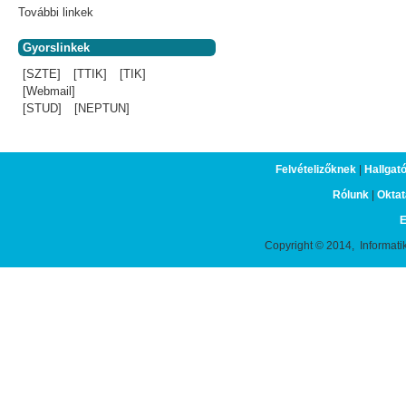
További linkek
Gyorslinkek
[SZTE]
[TTIK]
[TIK]
[Webmail]
[STUD]
[NEPTUN]
Felvételizőknek
|
Hallgat
Rólunk
|
Oktat
E
Copyright © 2014, Informati