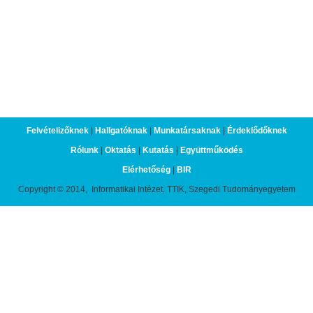
Felvételizőknek
|
Hallgatóknak
|
Munkatársaknak
|
Érdeklődőknek
Rólunk
|
Oktatás
|
Kutatás
|
Együttműködés
Elérhetőség
|
BIR
Copyright © 2014, Informatikai Intézet, TTIK, Szegedi Tudományegyetem