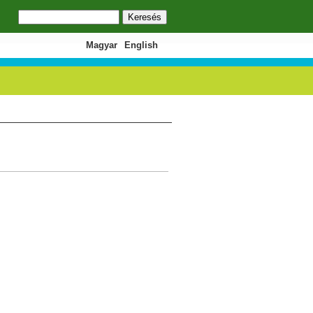
Keresés
Keresés űrlap
Magyar
English