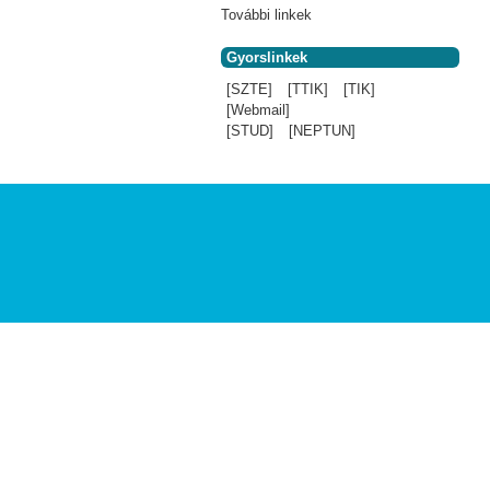
További linkek
Gyorslinkek
[SZTE]
[TTIK]
[TIK]
[Webmail]
[STUD]
[NEPTUN]