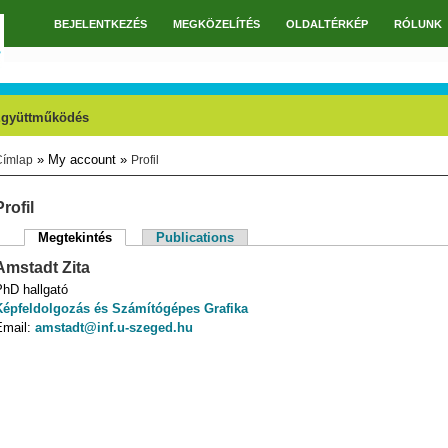
BEJELENTKEZÉS
MEGKÖZELÍTÉS
OLDALTÉRKÉP
RÓLUNK
Főmenü
gyüttműködés
» My account »
Címlap
Profil
Jelenlegi hely
Profil
Megtekintés
(aktív fül)
Publications
Elsődleges fülek
Amstadt
Zita
PhD hallgató
Képfeldolgozás és Számítógépes Grafika
Email:
amstadt@inf.u-szeged.hu