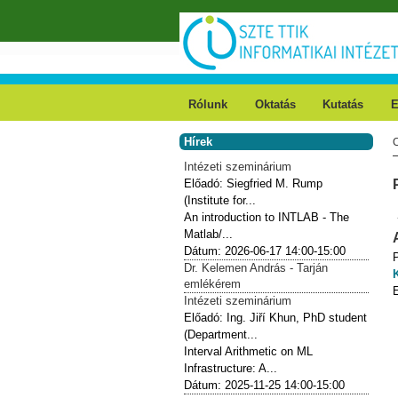
Ugrás a tartalomra
Rólunk
Oktatás
Kutatás
E
Hírek
Intézeti szeminárium
Előadó:
Siegfried M. Rump
(Institute for...
An introduction to INTLAB - The
Matlab/...
Dátum:
2026-06-17
14:00-15:00
Dr. Kelemen András - Tarján
emlékérem
Intézeti szeminárium
Előadó:
Ing. Jiří Khun, PhD student
(Department...
Interval Arithmetic on ML
Infrastructure: A...
Dátum:
2025-11-25
14:00-15:00