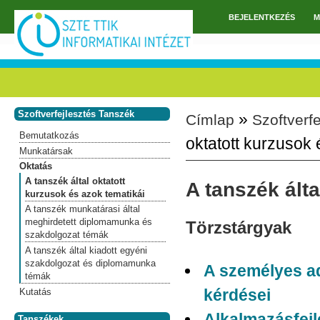
Ugrás a tartalomra
BEJELENTKEZÉS
M
Főmenü
Szoftverfejlesztés Tanszék
»
Címlap
Szoftverf
Jelenlegi hely
Bemutatkozás
oktatott kurzusok 
Munkatársak
Oktatás
A tanszék által oktatott
A tanszék álta
kurzusok és azok tematikái
A tanszék munkatárasi által
meghirdetett diplomamunka és
Törzstárgyak
szakdolgozat témák
A tanszék által kiadott egyéni
szakdolgozat és diplomamunka
A személyes ad
témák
kérdései
Kutatás
Alkalmazásfejl
Tanszékek