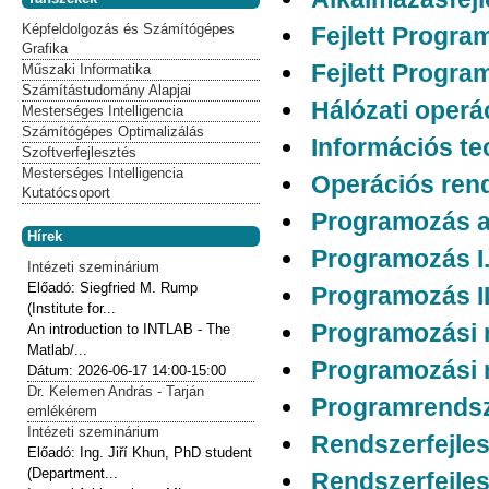
Képfeldolgozás és Számítógépes
Fejlett Progra
Grafika
Fejlett Program
Műszaki Informatika
Számítástudomány Alapjai
Hálózati operá
Mesterséges Intelligencia
Számítógépes Optimalizálás
Információs te
Szoftverfejlesztés
Mesterséges Intelligencia
Operációs ren
Kutatócsoport
Programozás a
Hírek
Programozás I
Intézeti szeminárium
Előadó:
Siegfried M. Rump
Programozás II
(Institute for...
Programozási 
An introduction to INTLAB - The
Matlab/...
Programozási 
Dátum:
2026-06-17
14:00-15:00
Dr. Kelemen András - Tarján
Programrendsz
emlékérem
Intézeti szeminárium
Rendszerfejlesz
Előadó:
Ing. Jiří Khun, PhD student
(Department...
Rendszerfejles