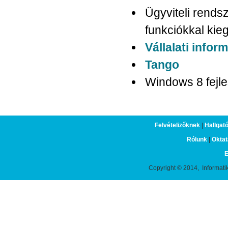
Ügyviteli rends
funkciókkal kie
Vállalati info
Tango
Windows 8 fejle
Felvételizőknek
|
Hallgat
Rólunk
|
Oktat
E
Copyright © 2014, Informati