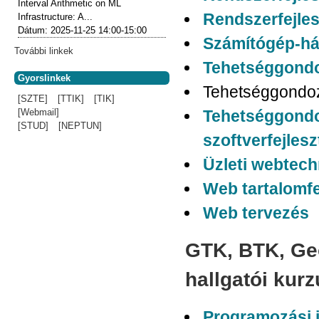
Interval Arithmetic on ML
Rendszerfejlesz
Infrastructure: A...
Dátum:
2025-11-25
14:00-15:00
Számítógép-há
További linkek
Tehetséggondo
Gyorslinkek
Tehetséggondoz
[SZTE]
[TTIK]
[TIK]
Tehetséggondoz
[Webmail]
[STUD]
[NEPTUN]
szoftverfejles
Üzleti webtech
Web tartalomfe
Web tervezés
GTK, BTK, Ge
hallgatói kur
Programozási 