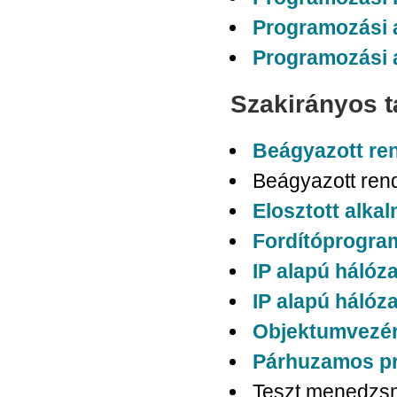
Programozási 
Programozási 
Szakirányos 
Beágyazott re
Beágyazott rend
Elosztott alka
Fordítóprogra
IP alapú hálóz
IP alapú hálóza
Objektumvezér
Párhuzamos p
Teszt menedzs