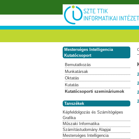
Ugrás a tartalomra
Mesterséges Intelligencia
Kutatócsoport
Bemutatkozás
Munkatársak
2
Oktatás
2
Kutatás
Kutatócsoporti szemináriumok
2
2
Tanszékek
Képfeldolgozás és Számítógépes
Grafika
Műszaki Informatika
Számítástudomány Alapjai
Mesterséges Intelligencia