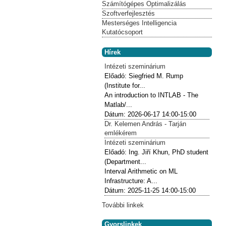
Számítógépes Optimalizálás
Szoftverfejlesztés
Mesterséges Intelligencia
Kutatócsoport
Hírek
Intézeti szeminárium
Előadó:
Siegfried M. Rump
(Institute for...
An introduction to INTLAB - The
Matlab/...
Dátum:
2026-06-17
14:00-15:00
Dr. Kelemen András - Tarján
emlékérem
Intézeti szeminárium
Előadó:
Ing. Jiří Khun, PhD student
(Department...
Interval Arithmetic on ML
Infrastructure: A...
Dátum:
2025-11-25
14:00-15:00
További linkek
Gyorslinkek