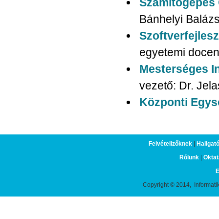
Számítógépes 
Bánhelyi Baláz
Szoftverfejles
egyetemi docen
Mesterséges In
vezető: Dr. Jela
Központi Egys
Felvételizőknek
|
Hallgat
Rólunk
|
Oktat
E
Copyright © 2014, Informati