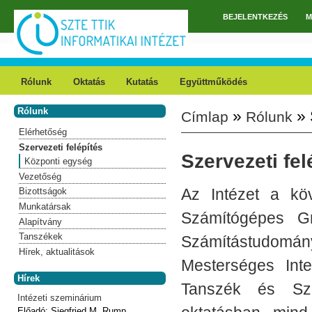
Ugrás a tartalomra
BEJELENTKEZÉS
M
Főmenü
Rólunk
Oktatás
Kutatás
Együttműködés
Rólunk
»
» 
Címlap
Rólunk
Jelenlegi hely
Elérhetőség
Szervezeti felépítés
Szervezeti fel
Központi egység
Vezetőség
Az Intézet a köv
Bizottságok
Munkatársak
Számítógépes Gr
Alapítvány
Tanszékek
Számítástudomány
Hírek, aktualitások
Mesterséges Inte
Hírek
Tanszék és Szof
Intézeti szeminárium
Előadó:
Siegfried M. Rump