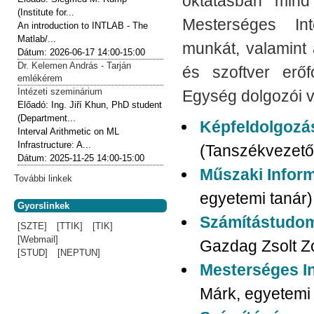
oktatásban mind
(Institute for...
Mesterséges Inte
An introduction to INTLAB - The
Matlab/...
munkát, valamint
Dátum:
2026-06-17
14:00-15:00
Dr. Kelemen András - Tarján
és szoftver erő
emlékérem
Intézeti szeminárium
Egység dolgozói v
Előadó:
Ing. Jiří Khun, PhD student
(Department...
Képfeldolgozá
Interval Arithmetic on ML
Infrastructure: A...
(Tanszékvezető:
Dátum:
2025-11-25
14:00-15:00
Műszaki Infor
További linkek
egyetemi tanár)
Gyorslinkek
Számítástudom
[SZTE]
[TTIK]
[TIK]
[Webmail]
Gazdag Zsolt Z
[STUD]
[NEPTUN]
Mesterséges In
Márk, egyetemi 