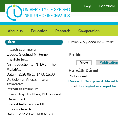
Skip to main content
Login
LOCATION
Main menu
About us
Education
Research
Co-operation
Hírek
» My account »
Címlap
Profile
You are here
Intézeti szeminárium
Előadó:
Siegfried M. Rump
Profile
(Institute for...
View
(active tab)
Publicatio
An introduction to INTLAB - The
Primary tabs
Matlab/...
Horváth
Dániel
Dátum:
2026-06-17
14:00-15:00
Phd student
Dr. Kelemen András - Tarján
Research Group on Artificial I
emlékérem
Email:
hoda@inf.u-szeged.hu
Intézeti szeminárium
Előadó:
Ing. Jiří Khun, PhD student
(Department...
Interval Arithmetic on ML
Infrastructure: A...
Dátum:
2025-11-25
14:00-15:00