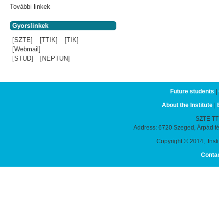
További linkek
Gyorslinkek
[SZTE]
[TTIK]
[TIK]
[Webmail]
[STUD]
[NEPTUN]
Future students
|
About the Institute
|
SZTE TTIK
Address: 6720 Szeged, Árpád t
Copyright © 2014, Instit
Conta