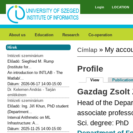
Skip to main content
Login
LOCATION
Main menu
About us
Education
Research
Co-operation
Hírek
» My acco
Címlap
You are here
Intézeti szeminárium
Előadó:
Siegfried M. Rump
Profile
(Institute for...
An introduction to INTLAB - The
Matlab/...
View
(active tab)
Publicatio
Primary tabs
Dátum:
2026-06-17
14:00-15:00
Gazdag
Zsolt
Dr. Kelemen András - Tarján
emlékérem
Intézeti szeminárium
Head of the Depa
Előadó:
Ing. Jiří Khun, PhD student
associate profess
(Department...
Interval Arithmetic on ML
Sci. degree:
PhD
Infrastructure: A...
Dátum:
2025-11-25
14:00-15:00