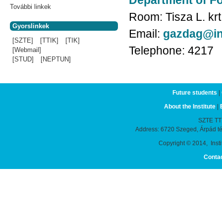
Department of F
További linkek
Room:
Tisza L. krt
Gyorslinkek
Email:
gazdag@in
[SZTE]
[TTIK]
[TIK]
Telephone:
4217
[Webmail]
[STUD]
[NEPTUN]
Future students
|
About the Institute
|
SZTE TTIK
Address: 6720 Szeged, Árpád t
Copyright © 2014, Instit
Conta