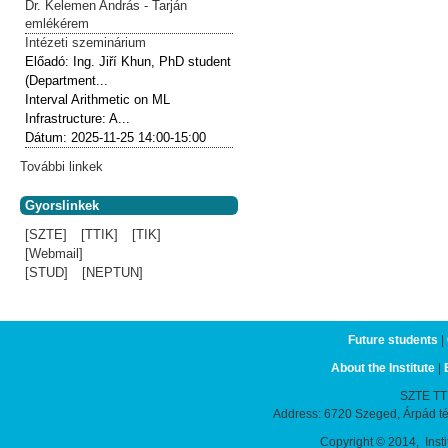
Dr. Kelemen András - Tarján
emlékérem
Intézeti szeminárium
Előadó:
Ing. Jiří Khun, PhD student
(Department...
Interval Arithmetic on ML
Infrastructure: A...
Dátum:
2025-11-25
14:00-15:00
További linkek
Gyorslinkek
[SZTE]
[TTIK]
[TIK]
[Webmail]
[STUD]
[NEPTUN]
Future students
|
About the Institute
|
SZTE TTIK
Address: 6720 Szeged, Árpád t
Copyright © 2014, Instit