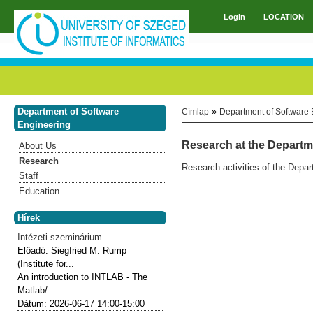
Skip to main content
Login
LOCATION
Main menu
Department of Software
»
Címlap
Department of Software 
You are here
Engineering
Research at the Departm
About Us
Research
Research activities of the Depa
Staff
Education
Hírek
Intézeti szeminárium
Előadó:
Siegfried M. Rump
(Institute for...
An introduction to INTLAB - The
Matlab/...
Dátum:
2026-06-17
14:00-15:00