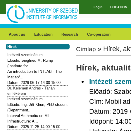
Skip to main content
Login
LOCATION
Main menu
About us
Education
Research
Co-operation
Hírek
» Hírek, ak
Címlap
You are here
Intézeti szeminárium
Előadó:
Siegfried M. Rump
Hírek, aktuali
(Institute for...
An introduction to INTLAB - The
Matlab/...
Intézeti sze
Dátum:
2026-06-17
14:00-15:00
Dr. Kelemen András - Tarján
Előadó:
Szabó
emlékérem
Intézeti szeminárium
Cím:
Mobil ad
Előadó:
Ing. Jiří Khun, PhD student
Dátum:
2019-
(Department...
Interval Arithmetic on ML
Időpont:
14:0
Infrastructure: A...
Dátum:
2025-11-25
14:00-15:00