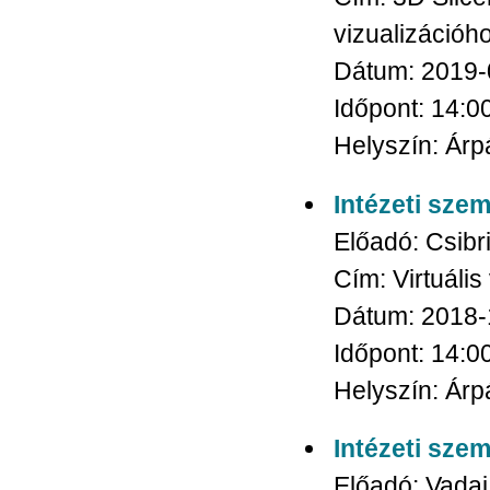
vizualizációh
Dátum:
2019-
Időpont:
14:0
Helyszín:
Árpá
Intézeti sze
Előadó:
Csibr
Cím:
Virtuáli
Dátum:
2018-
Időpont:
14:0
Helyszín:
Árpá
Intézeti sze
Előadó:
Vadai