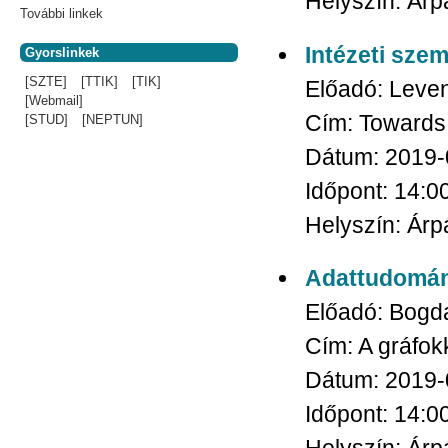
Helyszín:
Árpá
További linkek
Intézeti sze
Gyorslinkek
[SZTE]
[TTIK]
[TIK]
Előadó:
Leven
[Webmail]
Cím:
Towards
[STUD]
[NEPTUN]
Dátum:
2019-
Időpont:
14:0
Helyszín:
Árpá
Adattudomán
Előadó:
Bogda
Cím:
A gráfok
Dátum:
2019-
Időpont:
14:0