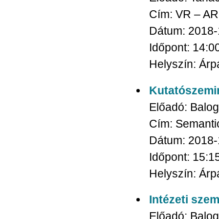
Cím:
VR – AR 
Dátum:
2018-
Időpont:
14:0
Helyszín:
Árpá
Kutatószemi
Előadó:
Balo
Cím:
Semanti
Dátum:
2018-
Időpont:
15:1
Helyszín:
Árpá
Intézeti sze
Előadó:
Balo