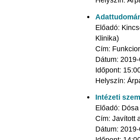
Helyszín:
Árpá
Adattudomán
Előadó:
Kincs
Klinika)
Cím:
Funkcion
Dátum:
2019-
Időpont:
15:0
Helyszín:
Árpá
Intézeti sze
Előadó:
Dósa
Cím:
Javított 
Dátum:
2019-
Időpont:
14:0