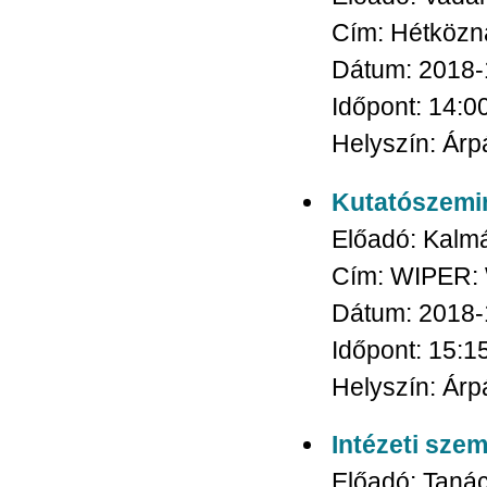
Cím:
Hétközna
Dátum:
2018-
Időpont:
14:0
Helyszín:
Árpá
Kutatószemi
Előadó:
Kalm
Cím:
WIPER: W
Dátum:
2018-
Időpont:
15:1
Helyszín:
Árpá
Intézeti sze
Előadó:
Tanác