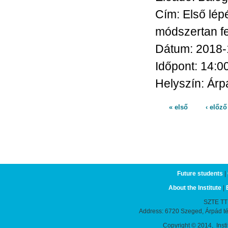
Cím:
Első lép
módszertan fe
Dátum:
2018-
Időpont:
14:0
Helyszín:
Árpá
« első
‹ előző
Pages
Future students
|
About the Institute
|
SZTE TTIK
Address: 6720 Szeged, Árpád t
Copyright © 2014, Instit