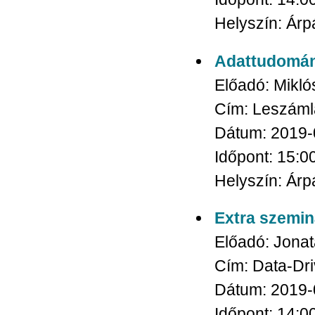
Helyszín:
Árpá
Adattudomány
Előadó:
Mikló
Cím:
Leszámlá
Dátum:
2019-
Időpont:
15:0
Helyszín:
Árpá
Extra szemi
Előadó:
Jonat
Cím:
Data-Dri
Dátum:
2019-
Időpont:
14:0